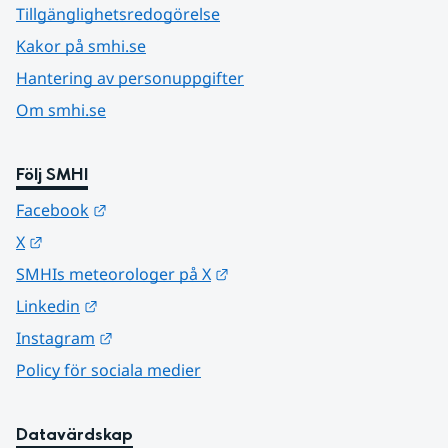
Tillgänglighetsredogörelse
Kakor på smhi.se
Hantering av personuppgifter
Om smhi.se
Följ SMHI
Länk till annan webbplats.
Facebook
Länk till annan webbplats.
X
Länk till annan webbplats.
SMHIs meteorologer på X
Länk till annan webbplats.
Linkedin
Länk till annan webbplats.
Instagram
Policy för sociala medier
Datavärdskap