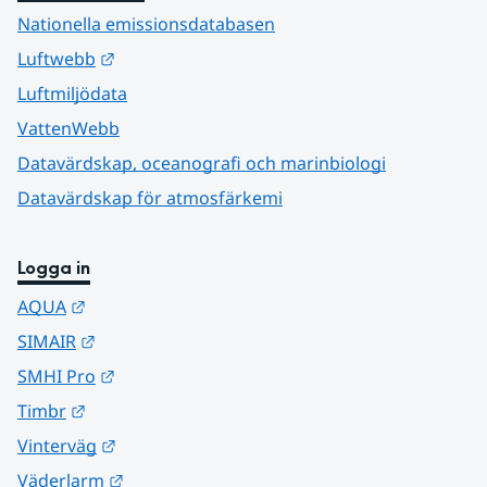
Nationella emissionsdatabasen
Länk till annan webbplats.
Luftwebb
Luftmiljödata
VattenWebb
Datavärdskap, oceanografi och marinbiologi
Datavärdskap för atmosfärkemi
Logga in
Länk till annan webbplats.
AQUA
Länk till annan webbplats.
SIMAIR
Länk till annan webbplats.
SMHI Pro
Länk till annan webbplats.
Timbr
Länk till annan webbplats.
Vinterväg
Länk till annan webbplats.
Väderlarm