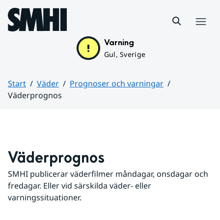
Hoppa till sidans innehåll
Meny
Varning
Gul, Sverige
Start
Väder
Prognoser och varningar
Väderprognos
Huvudinnehåll
Väderprognos
SMHI publicerar väderfilmer måndagar, onsdagar och 
fredagar. Eller vid särskilda väder- eller 
varningssituationer.