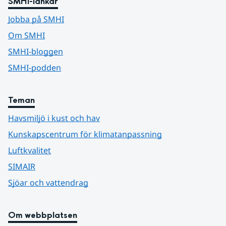
SMHI-länkar
Jobba på SMHI
Om SMHI
SMHI-bloggen
SMHI-podden
Teman
Havsmiljö i kust och hav
Kunskapscentrum för klimatanpassning
Luftkvalitet
SIMAIR
Sjöar och vattendrag
Om webbplatsen