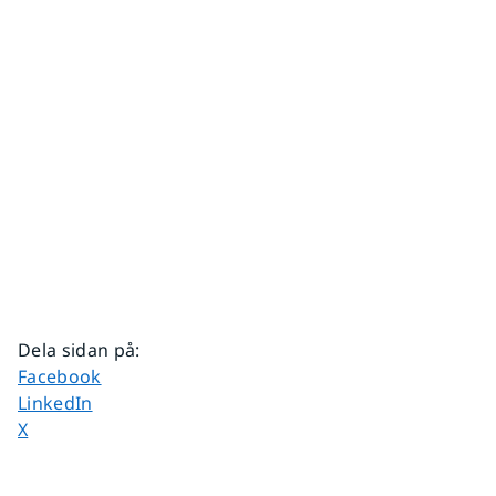
Dela sidan på
:
Dela sidan på
Facebook
Dela sidan på
LinkedIn
Dela sidan på
X