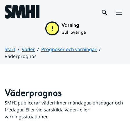
Hoppa till sidans innehåll
Meny
Varning
Gul, Sverige
Start
Väder
Prognoser och varningar
Väderprognos
Huvudinnehåll
Väderprognos
SMHI publicerar väderfilmer måndagar, onsdagar och 
fredagar. Eller vid särskilda väder- eller 
varningssituationer.