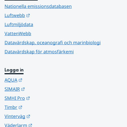
Nationella emissionsdatabasen
Länk till annan webbplats.
Luftwebb
Luftmiljödata
VattenWebb
Datavärdskap, oceanografi och marinbiologi
Datavärdskap för atmosfärkemi
Logga in
Länk till annan webbplats.
AQUA
Länk till annan webbplats.
SIMAIR
Länk till annan webbplats.
SMHI Pro
Länk till annan webbplats.
Timbr
Länk till annan webbplats.
Vinterväg
Länk till annan webbplats.
Väderlarm