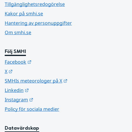
Tillgänglighetsredogörelse
Kakor på smhi.se
Hantering av personuppgifter
Om smhi.se
Följ SMHI
Länk till annan webbplats.
Facebook
Länk till annan webbplats.
X
Länk till annan webbplats.
SMHIs meteorologer på X
Länk till annan webbplats.
Linkedin
Länk till annan webbplats.
Instagram
Policy för sociala medier
Datavärdskap