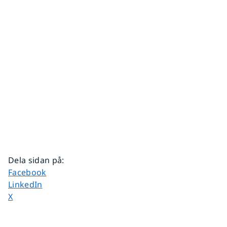
Dela sidan på
:
Dela sidan på
Facebook
Dela sidan på
LinkedIn
Dela sidan på
X