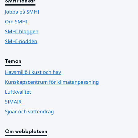
SMHI-länkar
Jobba på SMHI
Om SMHI
SMHI-bloggen
SMHI-podden
Teman
Havsmiljö i kust och hav
Kunskapscentrum för klimatanpassning
Luftkvalitet
SIMAIR
Sjöar och vattendrag
Om webbplatsen