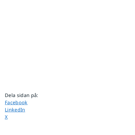
Dela sidan på
:
Dela sidan på
Facebook
Dela sidan på
LinkedIn
Dela sidan på
X