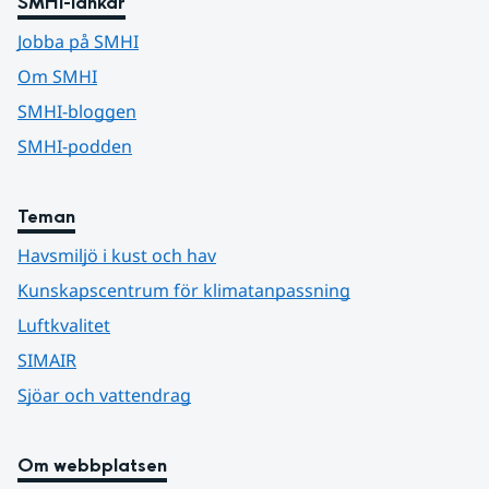
SMHI-länkar
Jobba på SMHI
Om SMHI
SMHI-bloggen
SMHI-podden
Teman
Havsmiljö i kust och hav
Kunskapscentrum för klimatanpassning
Luftkvalitet
SIMAIR
Sjöar och vattendrag
Om webbplatsen