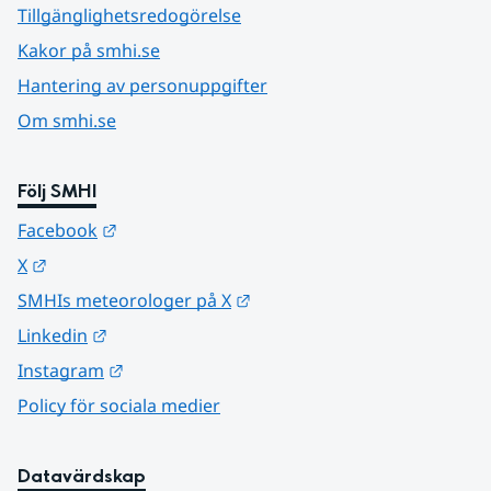
Tillgänglighetsredogörelse
Kakor på smhi.se
Hantering av personuppgifter
Om smhi.se
Följ SMHI
Länk till annan webbplats.
Facebook
Länk till annan webbplats.
X
Länk till annan webbplats.
SMHIs meteorologer på X
Länk till annan webbplats.
Linkedin
Länk till annan webbplats.
Instagram
Policy för sociala medier
Datavärdskap