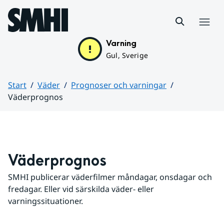
Hoppa till sidans innehåll
Meny
Varning
Gul, Sverige
Start
Väder
Prognoser och varningar
Väderprognos
Huvudinnehåll
Väderprognos
SMHI publicerar väderfilmer måndagar, onsdagar och 
fredagar. Eller vid särskilda väder- eller 
varningssituationer.