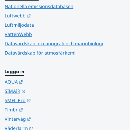
Nationella emissionsdatabasen
Länk till annan webbplats.
Luftwebb
Luftmiljödata
VattenWebb
Datavärdskap, oceanografi och marinbiologi
Datavärdskap för atmosfärkemi
Logga in
Länk till annan webbplats.
AQUA
Länk till annan webbplats.
SIMAIR
Länk till annan webbplats.
SMHI Pro
Länk till annan webbplats.
Timbr
Länk till annan webbplats.
Vinterväg
Länk till annan webbplats.
Väderlarm