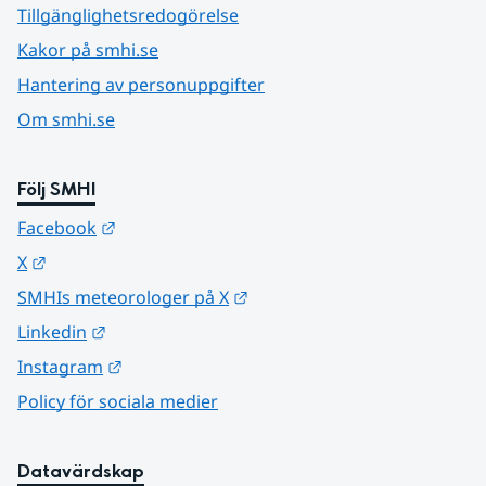
Tillgänglighetsredogörelse
Kakor på smhi.se
Hantering av personuppgifter
Om smhi.se
Följ SMHI
Länk till annan webbplats.
Facebook
Länk till annan webbplats.
X
Länk till annan webbplats.
SMHIs meteorologer på X
Länk till annan webbplats.
Linkedin
Länk till annan webbplats.
Instagram
Policy för sociala medier
Datavärdskap