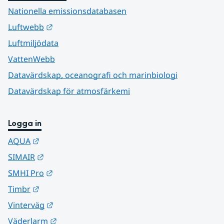
Nationella emissionsdatabasen
Länk till annan webbplats.
Luftwebb
Luftmiljödata
VattenWebb
Datavärdskap, oceanografi och marinbiologi
Datavärdskap för atmosfärkemi
Logga in
Länk till annan webbplats.
AQUA
Länk till annan webbplats.
SIMAIR
Länk till annan webbplats.
SMHI Pro
Länk till annan webbplats.
Timbr
Länk till annan webbplats.
Vinterväg
Länk till annan webbplats.
Väderlarm