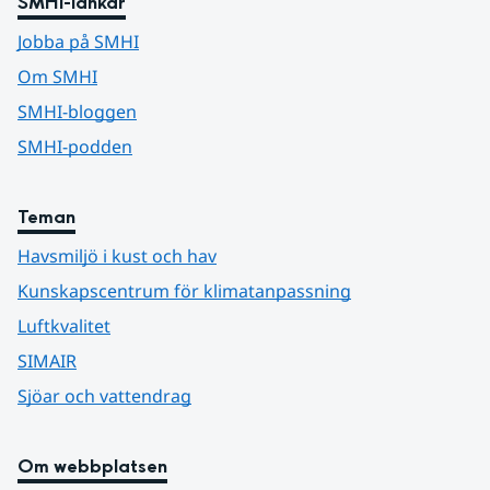
SMHI-länkar
Jobba på SMHI
Om SMHI
SMHI-bloggen
SMHI-podden
Teman
Havsmiljö i kust och hav
Kunskapscentrum för klimatanpassning
Luftkvalitet
SIMAIR
Sjöar och vattendrag
Om webbplatsen