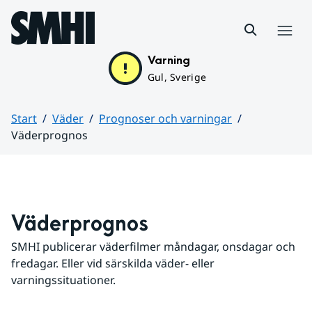
Hoppa till sidans innehåll
Meny
Varning
Gul, Sverige
Start
Väder
Prognoser och varningar
Väderprognos
Huvudinnehåll
Väderprognos
SMHI publicerar väderfilmer måndagar, onsdagar och 
fredagar. Eller vid särskilda väder- eller 
varningssituationer.