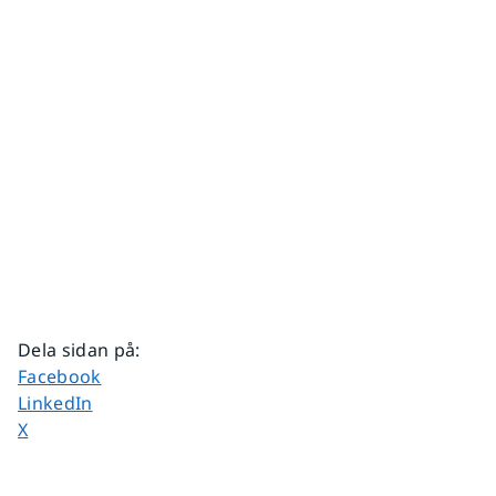
Dela sidan på
:
Dela sidan på
Facebook
Dela sidan på
LinkedIn
Dela sidan på
X