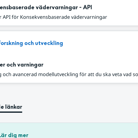
ensbaserade vädervarningar - API
r API för Konsekvensbaserade vädervarningar
Forskning och utveckling
er och varningar
 och avancerad modellutveckling för att du ska veta vad s
e länkar
Lär dig mer