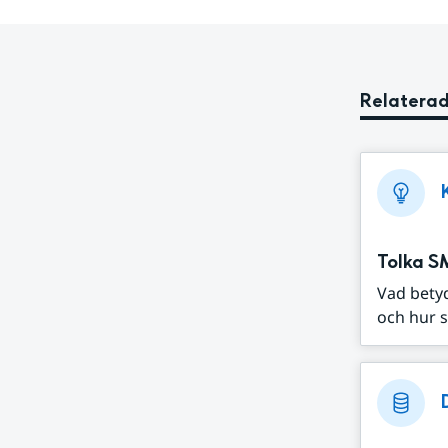
Relaterad
Tolka S
Vad bety
och hur s