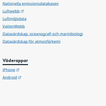
Nationella emissionsdatabasen
Länk till annan webbplats.
Luftwebb
Luftmiljödata
VattenWebb
Datavärdskap, oceanografi och marinbiologi
Datavärdskap för atmosfärkemi
Väderappar
Länk till annan webbplats.
iPhone
Länk till annan webbplats.
Android