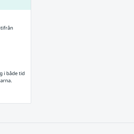
tifrån 
i både tid 
rarna.