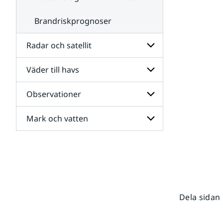
Brandriskprognoser
Radar och satellit
Väder till havs
Undersidor
för
Radar
Observationer
Undersidor
och
för
satellit
Väder
Mark och vatten
Undersidor
till
för
havs
Observationer
Undersidor
för
Mark
och
vatten
Dela sidan