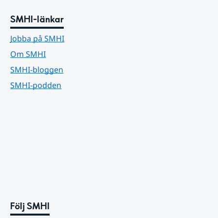
SMHI-länkar
Jobba på SMHI
Om SMHI
SMHI-bloggen
SMHI-podden
Följ SMHI