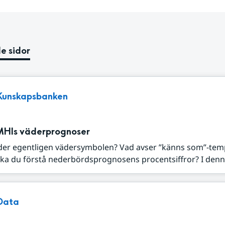
e sidor
Kunskapsbanken
MHIs väderprognoser
der egentligen vädersymbolen? Vad avser ”känns som”-tem
ka du förstå nederbördsprognosens procentsiffror? I denna
Data