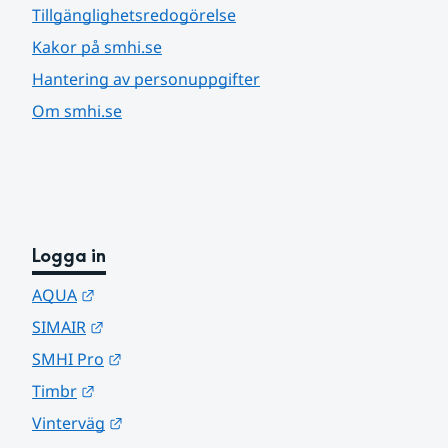
Tillgänglighetsredogörelse
Kakor på smhi.se
Hantering av personuppgifter
Om smhi.se
Logga in
Länk till annan webbplats.
AQUA
Länk till annan webbplats.
SIMAIR
Länk till annan webbplats.
SMHI Pro
Länk till annan webbplats.
Timbr
Länk till annan webbplats.
Vinterväg