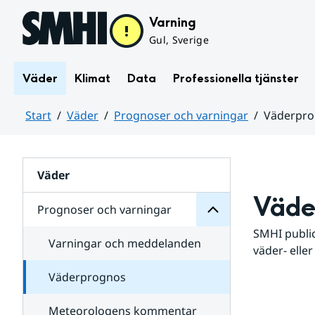
Hoppa till sidans innehåll
Varning
Gul, Sverige
Väder
Klimat
Data
Professionella tjänster
Start
Väder
Prognoser och varningar
Väderpr
varningar
och
Huvudinnehåll
Prognoser
för
Undersidor
Väder
Väde
Prognoser och varningar
SMHI public
Varningar och meddelanden
väder- eller
Väderprognos
Meteorologens kommentar