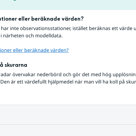
tioner eller beräknade värden?
r har inte observationsstationer, istället beräknas ett värde u
 i närheten och modelldata.
ioner eller beräknade värden?
på skurarna
radar övervakar nederbörd och gör det med hög upplösning 
Den är ett värdefullt hjälpmedel när man vill ha koll på sku