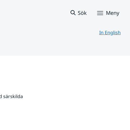
Sök
Meny
In English
 särskilda 