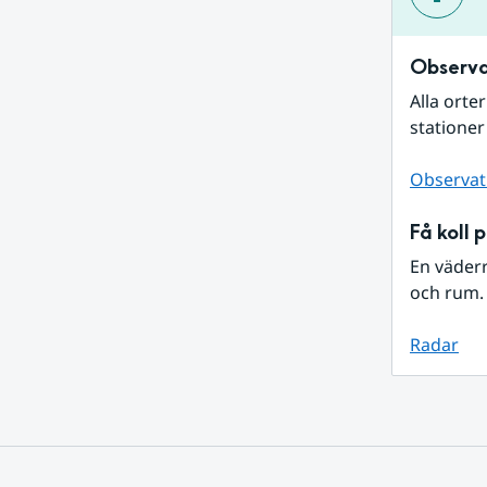
Observa
Alla orte
stationer
Observat
Få koll 
En väder
och rum. 
Radar