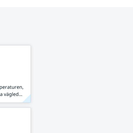
peraturen,
 vägled...