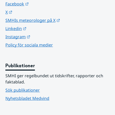
Länk till annan webbplats.
Facebook
Länk till annan webbplats.
X
Länk till annan webbplats.
SMHIs meteorologer på X
Länk till annan webbplats.
Linkedin
Länk till annan webbplats.
Instagram
Policy för sociala medier
Publikationer
SMHI ger regelbundet ut tidskrifter, rapporter och 
faktablad.
Sök publikationer
Nyhetsbladet Medvind