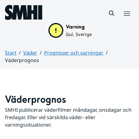
Hoppa till sidans innehåll
Meny
Varning
Gul, Sverige
Start
Väder
Prognoser och varningar
Väderprognos
Huvudinnehåll
Väderprognos
SMHI publicerar väderfilmer måndagar, onsdagar och 
fredagar. Eller vid särskilda väder- eller 
varningssituationer.