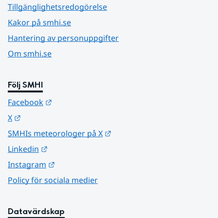
Tillgänglighetsredogörelse
Kakor på smhi.se
Hantering av personuppgifter
Om smhi.se
Följ SMHI
Länk till annan webbplats.
Facebook
Länk till annan webbplats.
X
Länk till annan webbplats.
SMHIs meteorologer på X
Länk till annan webbplats.
Linkedin
Länk till annan webbplats.
Instagram
Policy för sociala medier
Datavärdskap