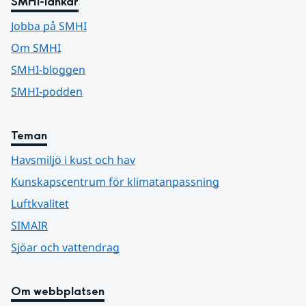
SMHI-länkar
Jobba på SMHI
Om SMHI
SMHI-bloggen
SMHI-podden
Teman
Havsmiljö i kust och hav
Kunskapscentrum för klimatanpassning
Luftkvalitet
SIMAIR
Sjöar och vattendrag
Om webbplatsen