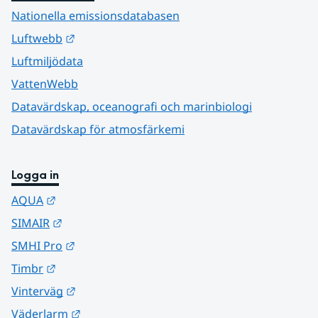
Nationella emissionsdatabasen
Länk till annan webbplats.
Luftwebb
Luftmiljödata
VattenWebb
Datavärdskap, oceanografi och marinbiologi
Datavärdskap för atmosfärkemi
Logga in
Länk till annan webbplats.
AQUA
Länk till annan webbplats.
SIMAIR
Länk till annan webbplats.
SMHI Pro
Länk till annan webbplats.
Timbr
Länk till annan webbplats.
Vinterväg
Länk till annan webbplats.
Väderlarm