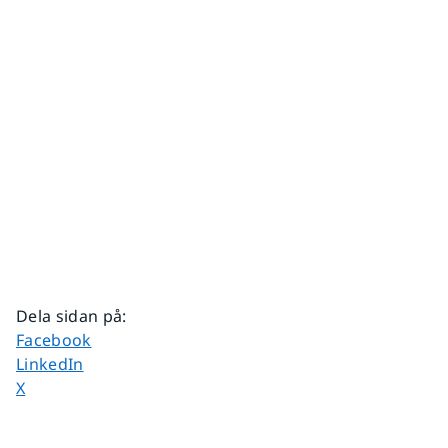
Dela sidan på
:
Dela sidan på
Facebook
Dela sidan på
LinkedIn
Dela sidan på
X