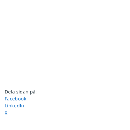
Dela sidan på
:
Dela sidan på
Facebook
Dela sidan på
LinkedIn
Dela sidan på
X