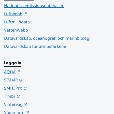
Nationella emissionsdatabasen
Länk till annan webbplats.
Luftwebb
Luftmiljödata
VattenWebb
Datavärdskap, oceanografi och marinbiologi
Datavärdskap för atmosfärkemi
Logga in
Länk till annan webbplats.
AQUA
Länk till annan webbplats.
SIMAIR
Länk till annan webbplats.
SMHI Pro
Länk till annan webbplats.
Timbr
Länk till annan webbplats.
Vinterväg
Länk till annan webbplats.
Väderlarm