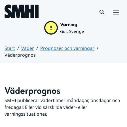
Hoppa till sidans innehåll
Meny
Varning
Gul, Sverige
Start
Väder
Prognoser och varningar
Väderprognos
Huvudinnehåll
Väderprognos
SMHI publicerar väderfilmer måndagar, onsdagar och 
fredagar. Eller vid särskilda väder- eller 
varningssituationer.