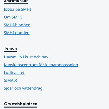
SMHI-länkar
Jobba på SMHI
Om SMHI
SMHI-bloggen
SMHI-podden
Teman
Havsmiljö i kust och hav
Kunskapscentrum för klimatanpassning
Luftkvalitet
SIMAIR
Sjöar och vattendrag
Om webbplatsen