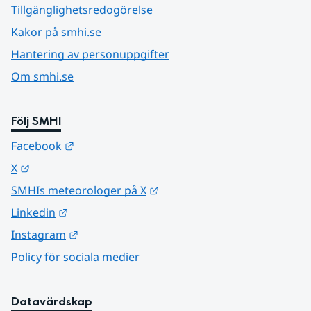
Tillgänglighetsredogörelse
Kakor på smhi.se
Hantering av personuppgifter
Om smhi.se
Följ SMHI
Länk till annan webbplats.
Facebook
Länk till annan webbplats.
X
Länk till annan webbplats.
SMHIs meteorologer på X
Länk till annan webbplats.
Linkedin
Länk till annan webbplats.
Instagram
Policy för sociala medier
Datavärdskap