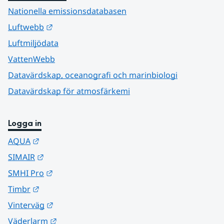
Nationella emissionsdatabasen
Länk till annan webbplats.
Luftwebb
Luftmiljödata
VattenWebb
Datavärdskap, oceanografi och marinbiologi
Datavärdskap för atmosfärkemi
Logga in
Länk till annan webbplats.
AQUA
Länk till annan webbplats.
SIMAIR
Länk till annan webbplats.
SMHI Pro
Länk till annan webbplats.
Timbr
Länk till annan webbplats.
Vinterväg
Länk till annan webbplats.
Väderlarm