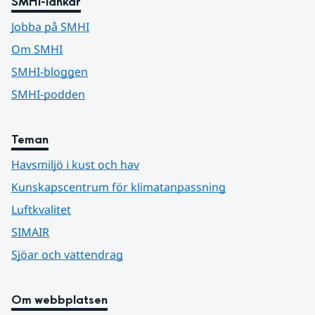
SMHI-länkar
Jobba på SMHI
Om SMHI
SMHI-bloggen
SMHI-podden
Teman
Havsmiljö i kust och hav
Kunskapscentrum för klimatanpassning
Luftkvalitet
SIMAIR
Sjöar och vattendrag
Om webbplatsen