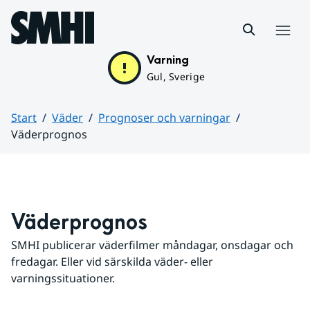
Hoppa till sidans innehåll
Meny
Varning
Gul, Sverige
Start
Väder
Prognoser och varningar
Väderprognos
Huvudinnehåll
Väderprognos
SMHI publicerar väderfilmer måndagar, onsdagar och 
fredagar. Eller vid särskilda väder- eller 
varningssituationer.