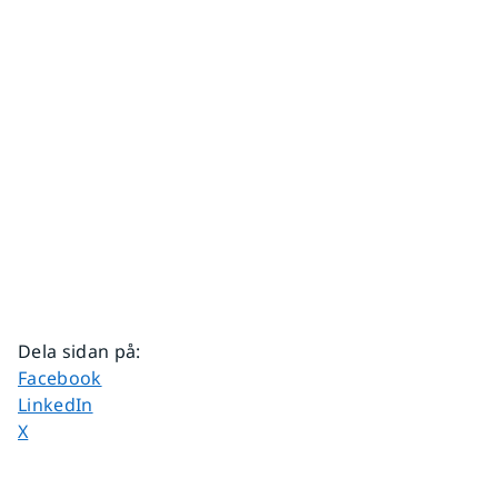
Dela sidan på
:
Dela sidan på
Facebook
Dela sidan på
LinkedIn
Dela sidan på
X