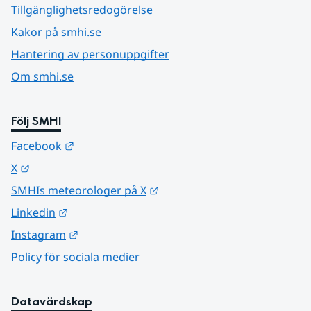
Tillgänglighetsredogörelse
Kakor på smhi.se
Hantering av personuppgifter
Om smhi.se
Följ SMHI
Länk till annan webbplats.
Facebook
Länk till annan webbplats.
X
Länk till annan webbplats.
SMHIs meteorologer på X
Länk till annan webbplats.
Linkedin
Länk till annan webbplats.
Instagram
Policy för sociala medier
Datavärdskap