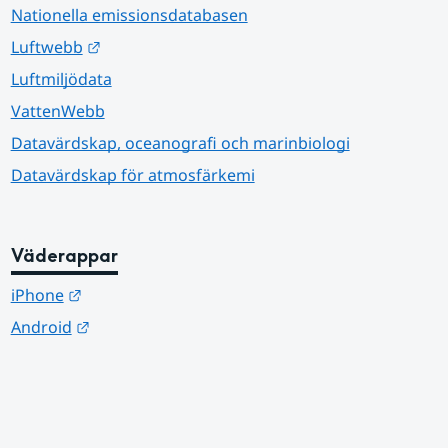
Nationella emissionsdatabasen
Länk till annan webbplats.
Luftwebb
Luftmiljödata
VattenWebb
Datavärdskap, oceanografi och marinbiologi
Datavärdskap för atmosfärkemi
Väderappar
Länk till annan webbplats.
iPhone
Länk till annan webbplats.
Android