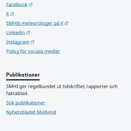
Länk till annan webbplats.
Facebook
Länk till annan webbplats.
X
Länk till annan webbplats.
SMHIs meteorologer på X
Länk till annan webbplats.
Linkedin
Länk till annan webbplats.
Instagram
Policy för sociala medier
Publikationer
SMHI ger regelbundet ut tidskrifter, rapporter och 
faktablad.
Sök publikationer
Nyhetsbladet Medvind