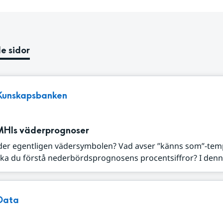
e sidor
Kunskapsbanken
MHIs väderprognoser
der egentligen vädersymbolen? Vad avser ”känns som”-tem
ka du förstå nederbördsprognosens procentsiffror? I denna
Data