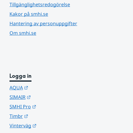
Tillgänglighetsredogörelse
Kakor på smhi.se
Hantering av personuppgifter
Om smhi.se
Logga in
Länk till annan webbplats.
AQUA
Länk till annan webbplats.
SIMAIR
Länk till annan webbplats.
SMHI Pro
Länk till annan webbplats.
Timbr
Länk till annan webbplats.
Vinterväg