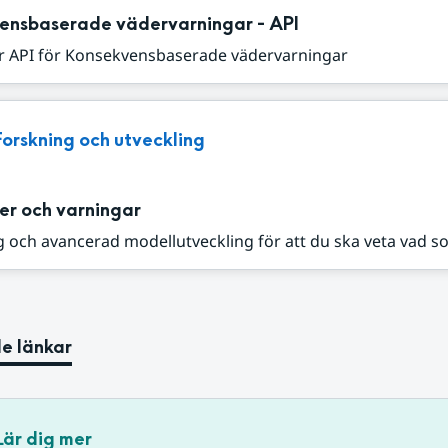
ensbaserade vädervarningar - API
r API för Konsekvensbaserade vädervarningar
Forskning och utveckling
er och varningar
 och avancerad modellutveckling för att du ska veta vad s
e länkar
Lär dig mer