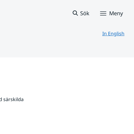
Sök
Meny
In English
 särskilda 