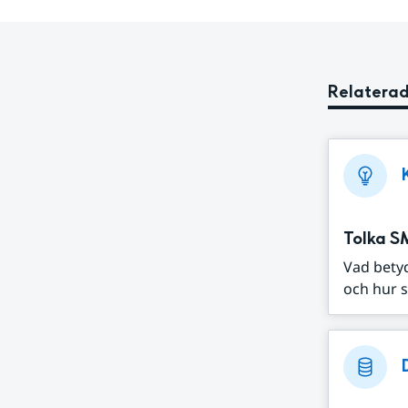
Relaterad
Tolka S
Vad bety
och hur s