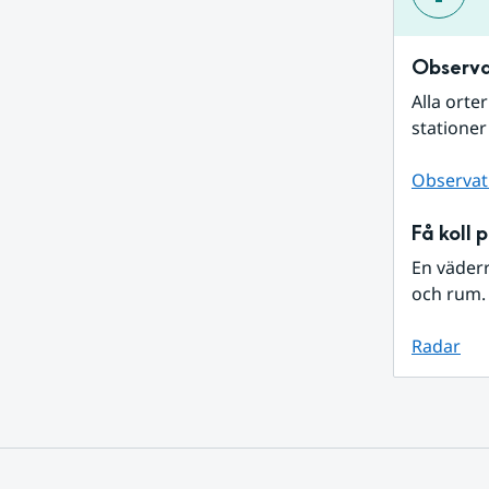
Observa
Alla orte
stationer
Observat
Få koll 
En väder
och rum. 
Radar