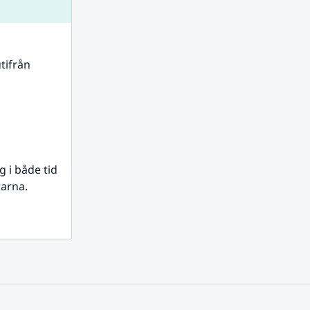
tifrån 
i både tid 
rarna.