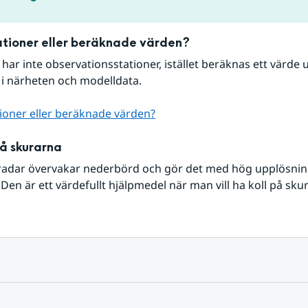
tioner eller beräknade värden?
r har inte observationsstationer, istället beräknas ett värde u
 i närheten och modelldata.
ioner eller beräknade värden?
på skurarna
radar övervakar nederbörd och gör det med hög upplösning 
Den är ett värdefullt hjälpmedel när man vill ha koll på sku