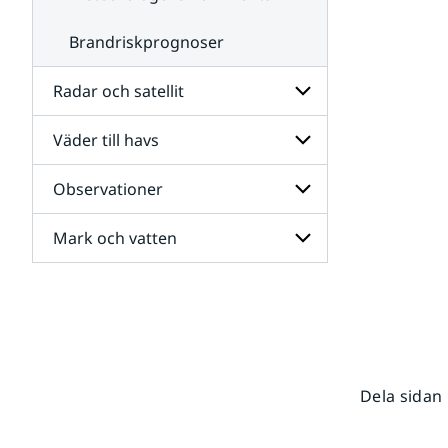
Brandriskprognoser
Radar och satellit
Väder till havs
Undersidor
för
Radar
Observationer
Undersidor
och
för
satellit
Väder
Mark och vatten
Undersidor
till
för
havs
Observationer
Undersidor
för
Mark
och
vatten
Dela sidan