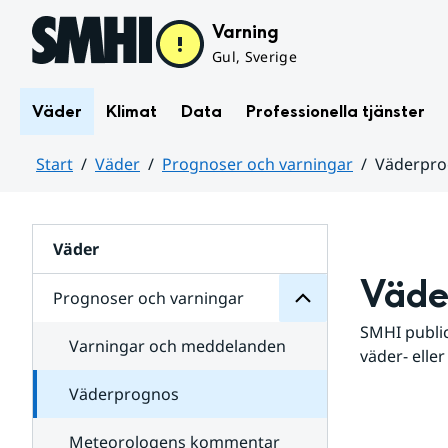
Hoppa till sidans innehåll
Varning
Gul, Sverige
Väder
Klimat
Data
Professionella tjänster
Start
Väder
Prognoser och varningar
Väderpr
varningar
och
Huvudinnehåll
Prognoser
för
Undersidor
Väder
Väde
Prognoser och varningar
SMHI public
Varningar och meddelanden
väder- eller
Väderprognos
Meteorologens kommentar