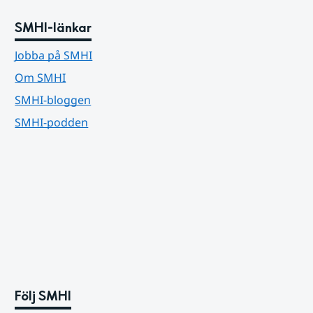
SMHI-länkar
Jobba på SMHI
Om SMHI
SMHI-bloggen
SMHI-podden
Följ SMHI