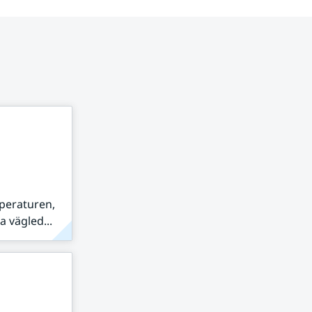
peraturen,
 vägled...