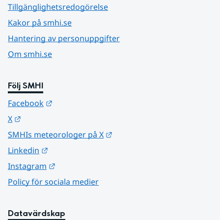
Tillgänglighetsredogörelse
Kakor på smhi.se
Hantering av personuppgifter
Om smhi.se
Följ SMHI
Länk till annan webbplats.
Facebook
Länk till annan webbplats.
X
Länk till annan webbplats.
SMHIs meteorologer på X
Länk till annan webbplats.
Linkedin
Länk till annan webbplats.
Instagram
Policy för sociala medier
Datavärdskap