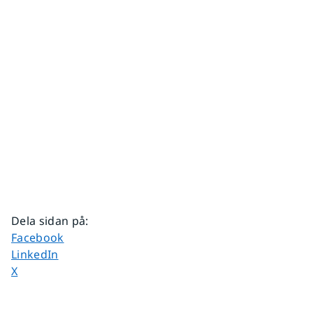
Dela sidan på
:
Dela sidan på
Facebook
Dela sidan på
LinkedIn
Dela sidan på
X