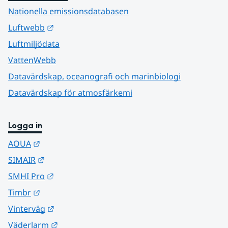
Nationella emissionsdatabasen
Länk till annan webbplats.
Luftwebb
Luftmiljödata
VattenWebb
Datavärdskap, oceanografi och marinbiologi
Datavärdskap för atmosfärkemi
Logga in
Länk till annan webbplats.
AQUA
Länk till annan webbplats.
SIMAIR
Länk till annan webbplats.
SMHI Pro
Länk till annan webbplats.
Timbr
Länk till annan webbplats.
Vinterväg
Länk till annan webbplats.
Väderlarm