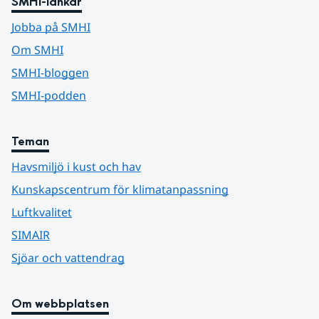
SMHI-länkar
Jobba på SMHI
Om SMHI
SMHI-bloggen
SMHI-podden
Teman
Havsmiljö i kust och hav
Kunskapscentrum för klimatanpassning
Luftkvalitet
SIMAIR
Sjöar och vattendrag
Om webbplatsen