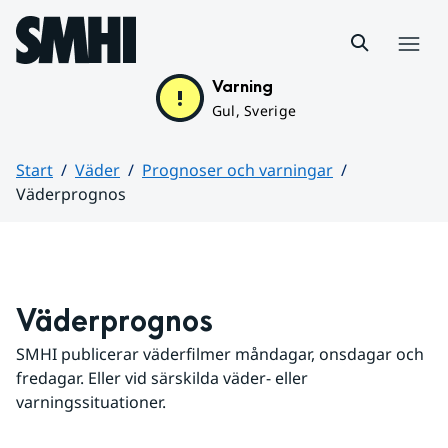
Hoppa till sidans innehåll
Meny
Varning
Gul, Sverige
Start
Väder
Prognoser och varningar
Väderprognos
Huvudinnehåll
Väderprognos
SMHI publicerar väderfilmer måndagar, onsdagar och 
fredagar. Eller vid särskilda väder- eller 
varningssituationer.