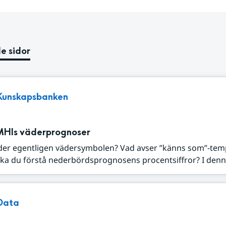
e sidor
Kunskapsbanken
MHIs väderprognoser
der egentligen vädersymbolen? Vad avser ”känns som”-tem
ka du förstå nederbördsprognosens procentsiffror? I denna
Data