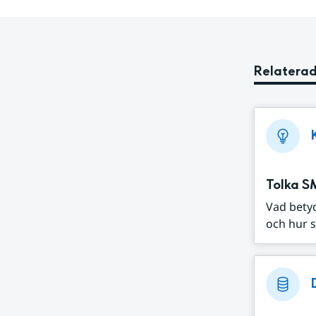
Relaterad
Tolka S
Vad bety
och hur s