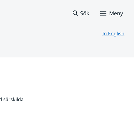
Sök
Meny
In English
 särskilda 