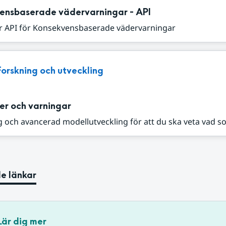
ensbaserade vädervarningar - API
r API för Konsekvensbaserade vädervarningar
Forskning och utveckling
er och varningar
 och avancerad modellutveckling för att du ska veta vad s
e länkar
Lär dig mer