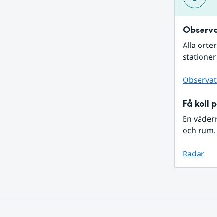
Observa
Alla orte
stationer
Observat
Få koll 
En väder
och rum. 
Radar