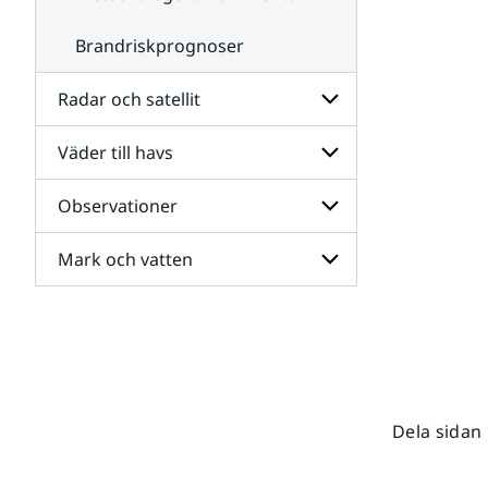
Brandriskprognoser
Radar och satellit
Väder till havs
Undersidor
för
Radar
Observationer
Undersidor
och
för
satellit
Väder
Mark och vatten
Undersidor
till
för
havs
Observationer
Undersidor
för
Mark
och
vatten
Dela sidan