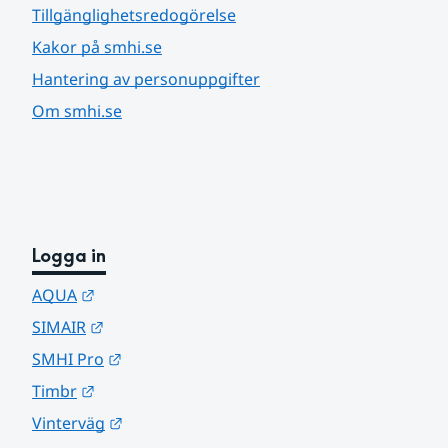
Tillgänglighetsredogörelse
Kakor på smhi.se
Hantering av personuppgifter
Om smhi.se
Logga in
Länk till annan webbplats.
AQUA
Länk till annan webbplats.
SIMAIR
Länk till annan webbplats.
SMHI Pro
Länk till annan webbplats.
Timbr
Länk till annan webbplats.
Vinterväg