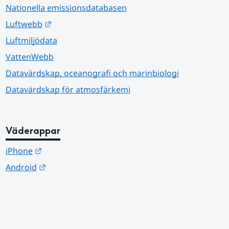
Nationella emissionsdatabasen
Länk till annan webbplats.
Luftwebb
Luftmiljödata
VattenWebb
Datavärdskap, oceanografi och marinbiologi
Datavärdskap för atmosfärkemi
Väderappar
Länk till annan webbplats.
iPhone
Länk till annan webbplats.
Android