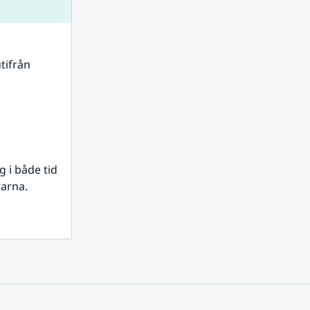
tifrån 
i både tid 
rarna.