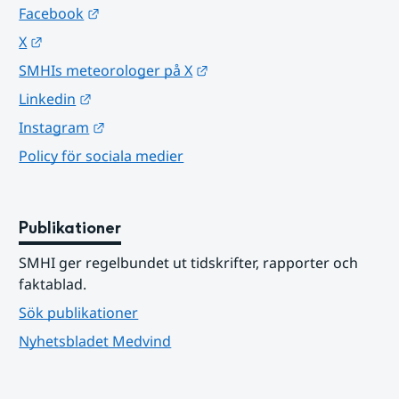
Länk till annan webbplats.
Facebook
Länk till annan webbplats.
X
Länk till annan webbplats.
SMHIs meteorologer på X
Länk till annan webbplats.
Linkedin
Länk till annan webbplats.
Instagram
Policy för sociala medier
Publikationer
SMHI ger regelbundet ut tidskrifter, rapporter och 
faktablad.
Sök publikationer
Nyhetsbladet Medvind