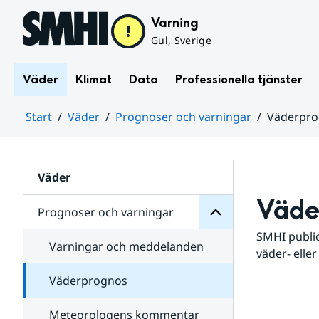
Hoppa till sidans innehåll
Varning
Gul, Sverige
Väder
Klimat
Data
Professionella tjänster
Start
Väder
Prognoser och varningar
Väderpr
varningar
och
Huvudinnehåll
Prognoser
för
Undersidor
Väder
Väde
Prognoser och varningar
SMHI public
Varningar och meddelanden
väder- eller
Väderprognos
Meteorologens kommentar