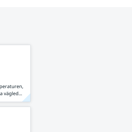
peraturen,
 vägled...