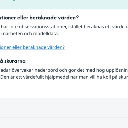
tioner eller beräknade värden?
r har inte observationsstationer, istället beräknas ett värde u
 i närheten och modelldata.
ioner eller beräknade värden?
på skurarna
radar övervakar nederbörd och gör det med hög upplösning 
Den är ett värdefullt hjälpmedel när man vill ha koll på sku