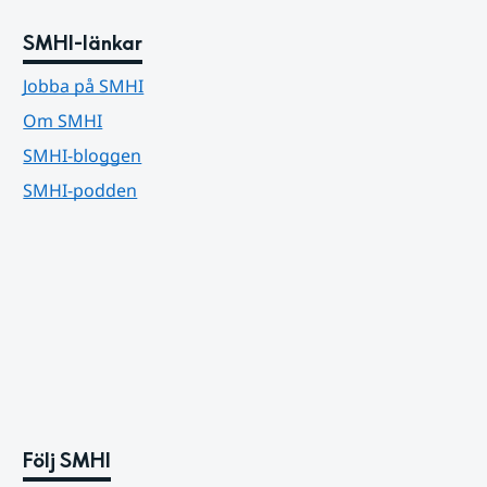
SMHI-länkar
Jobba på SMHI
Om SMHI
SMHI-bloggen
SMHI-podden
Följ SMHI