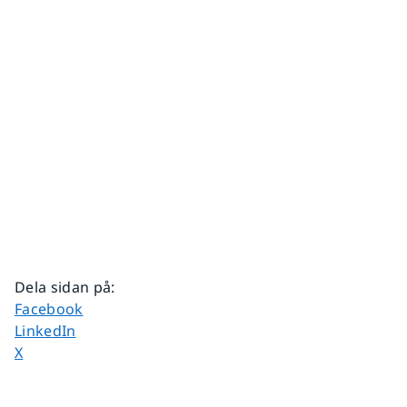
Dela sidan på
:
Dela sidan på
Facebook
Dela sidan på
LinkedIn
Dela sidan på
X