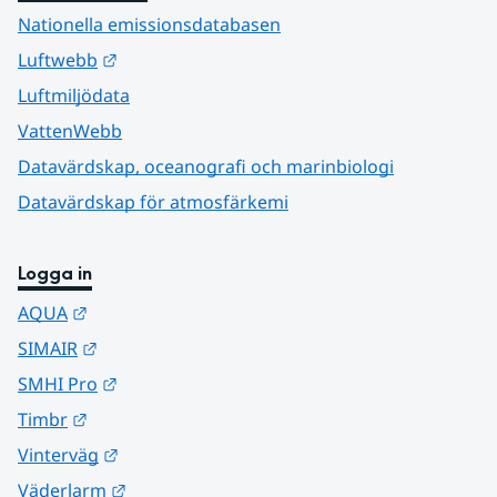
Nationella emissionsdatabasen
Länk till annan webbplats.
Luftwebb
Luftmiljödata
VattenWebb
Datavärdskap, oceanografi och marinbiologi
Datavärdskap för atmosfärkemi
Logga in
Länk till annan webbplats.
AQUA
Länk till annan webbplats.
SIMAIR
Länk till annan webbplats.
SMHI Pro
Länk till annan webbplats.
Timbr
Länk till annan webbplats.
Vinterväg
Länk till annan webbplats.
Väderlarm