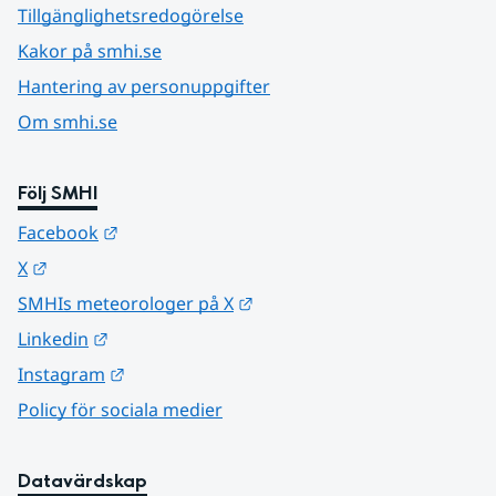
Tillgänglighetsredogörelse
Kakor på smhi.se
Hantering av personuppgifter
Om smhi.se
Följ SMHI
Länk till annan webbplats.
Facebook
Länk till annan webbplats.
X
Länk till annan webbplats.
SMHIs meteorologer på X
Länk till annan webbplats.
Linkedin
Länk till annan webbplats.
Instagram
Policy för sociala medier
Datavärdskap