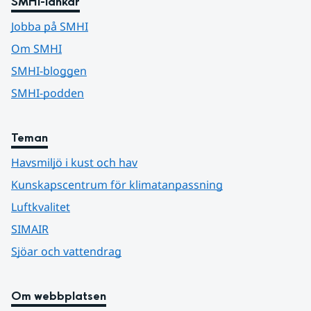
SMHI-länkar
Jobba på SMHI
Om SMHI
SMHI-bloggen
SMHI-podden
Teman
Havsmiljö i kust och hav
Kunskapscentrum för klimatanpassning
Luftkvalitet
SIMAIR
Sjöar och vattendrag
Om webbplatsen