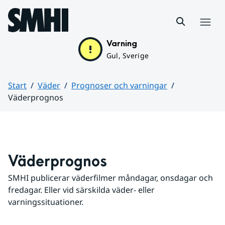
Hoppa till sidans innehåll
Meny
Varning
Gul, Sverige
Start
Väder
Prognoser och varningar
Väderprognos
Huvudinnehåll
Väderprognos
SMHI publicerar väderfilmer måndagar, onsdagar och 
fredagar. Eller vid särskilda väder- eller 
varningssituationer.