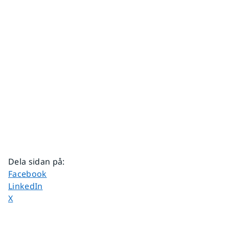
Dela sidan på
:
Dela sidan på
Facebook
Dela sidan på
LinkedIn
Dela sidan på
X