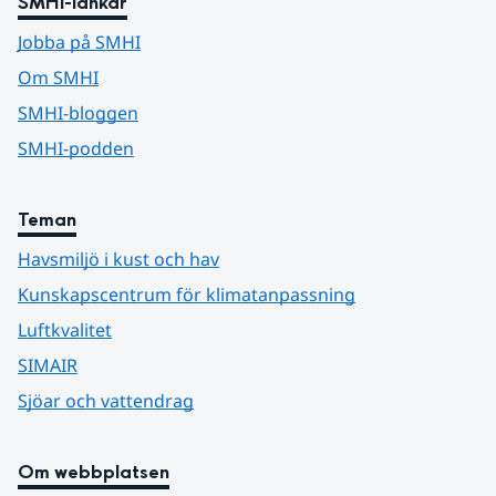
SMHI-länkar
Jobba på SMHI
Om SMHI
SMHI-bloggen
SMHI-podden
Teman
Havsmiljö i kust och hav
Kunskapscentrum för klimatanpassning
Luftkvalitet
SIMAIR
Sjöar och vattendrag
Om webbplatsen