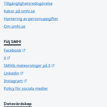
Tillgänglighetsredogörelse
Kakor på smhi.se
Hantering av personuppgifter
Om smhi.se
Följ SMHI
Länk till annan webbplats.
Facebook
Länk till annan webbplats.
X
Länk till annan webbplats.
SMHIs meteorologer på X
Länk till annan webbplats.
Linkedin
Länk till annan webbplats.
Instagram
Policy för sociala medier
Datavärdskap