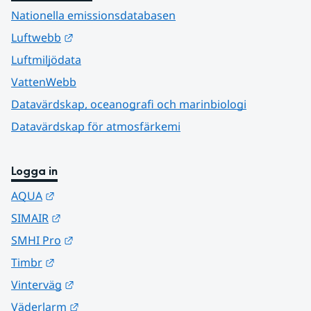
Nationella emissionsdatabasen
Länk till annan webbplats.
Luftwebb
Luftmiljödata
VattenWebb
Datavärdskap, oceanografi och marinbiologi
Datavärdskap för atmosfärkemi
Logga in
Länk till annan webbplats.
AQUA
Länk till annan webbplats.
SIMAIR
Länk till annan webbplats.
SMHI Pro
Länk till annan webbplats.
Timbr
Länk till annan webbplats.
Vinterväg
Länk till annan webbplats.
Väderlarm