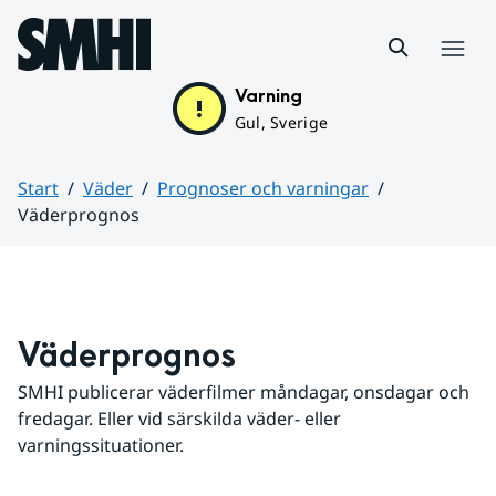
Hoppa till sidans innehåll
Meny
Varning
Gul, Sverige
Start
Väder
Prognoser och varningar
Väderprognos
Huvudinnehåll
Väderprognos
SMHI publicerar väderfilmer måndagar, onsdagar och 
fredagar. Eller vid särskilda väder- eller 
varningssituationer.