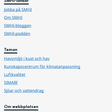
SMHI-länkar
Jobba på SMHI
Om SMHI
SMHI-bloggen
SMHI-podden
Teman
Havsmiljö i kust och hav
Kunskapscentrum för klimatanpassning
Luftkvalitet
SIMAIR
Sjöar och vattendrag
Om webbplatsen