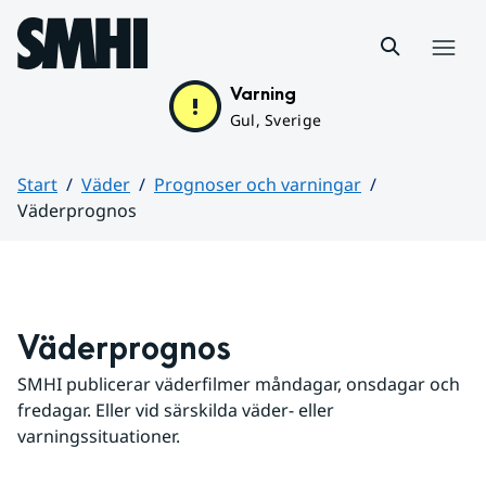
Hoppa till sidans innehåll
Meny
Varning
Gul, Sverige
Start
Väder
Prognoser och varningar
Väderprognos
Huvudinnehåll
Väderprognos
SMHI publicerar väderfilmer måndagar, onsdagar och 
fredagar. Eller vid särskilda väder- eller 
varningssituationer.