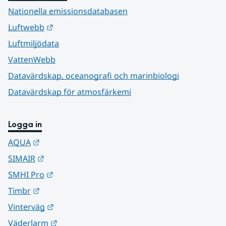
Nationella emissionsdatabasen
Länk till annan webbplats.
Luftwebb
Luftmiljödata
VattenWebb
Datavärdskap, oceanografi och marinbiologi
Datavärdskap för atmosfärkemi
Logga in
Länk till annan webbplats.
AQUA
Länk till annan webbplats.
SIMAIR
Länk till annan webbplats.
SMHI Pro
Länk till annan webbplats.
Timbr
Länk till annan webbplats.
Vinterväg
Länk till annan webbplats.
Väderlarm