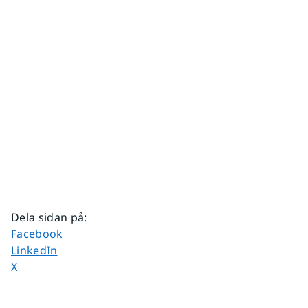
Dela sidan på
:
Dela sidan på
Facebook
Dela sidan på
LinkedIn
Dela sidan på
X