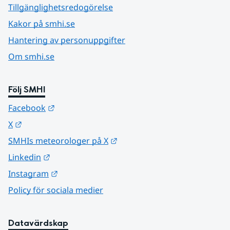
Tillgänglighetsredogörelse
Kakor på smhi.se
Hantering av personuppgifter
Om smhi.se
Följ SMHI
Länk till annan webbplats.
Facebook
Länk till annan webbplats.
X
Länk till annan webbplats.
SMHIs meteorologer på X
Länk till annan webbplats.
Linkedin
Länk till annan webbplats.
Instagram
Policy för sociala medier
Datavärdskap