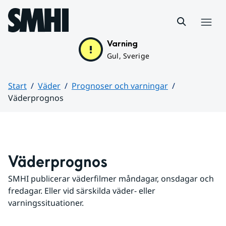
Hoppa till sidans innehåll
Meny
Varning
Gul, Sverige
Start
Väder
Prognoser och varningar
Väderprognos
Huvudinnehåll
Väderprognos
SMHI publicerar väderfilmer måndagar, onsdagar och 
fredagar. Eller vid särskilda väder- eller 
varningssituationer.