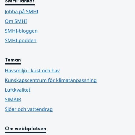
SMHI-länkar
Jobba på SMHI
Om SMHI
SMHI-bloggen
SMHI-podden
Teman
Havsmiljö i kust och hav
Kunskapscentrum för klimatanpassning
Luftkvalitet
SIMAIR
Sjöar och vattendrag
Om webbplatsen