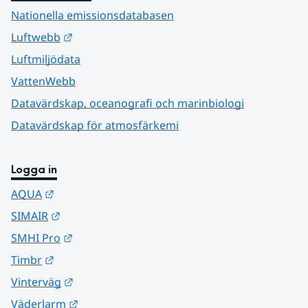
Nationella emissionsdatabasen
Länk till annan webbplats.
Luftwebb
Luftmiljödata
VattenWebb
Datavärdskap, oceanografi och marinbiologi
Datavärdskap för atmosfärkemi
Logga in
Länk till annan webbplats.
AQUA
Länk till annan webbplats.
SIMAIR
Länk till annan webbplats.
SMHI Pro
Länk till annan webbplats.
Timbr
Länk till annan webbplats.
Vinterväg
Länk till annan webbplats.
Väderlarm