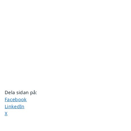
Dela sidan på
:
Dela sidan på
Facebook
Dela sidan på
LinkedIn
Dela sidan på
X