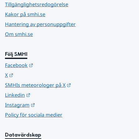
Tillgänglighetsredogörelse
Kakor på smhi.se
Hantering av personuppgifter
Om smhi.se
Följ SMHI
Länk till annan webbplats.
Facebook
Länk till annan webbplats.
X
Länk till annan webbplats.
SMHIs meteorologer på X
Länk till annan webbplats.
Linkedin
Länk till annan webbplats.
Instagram
Policy för sociala medier
Datavärdskap