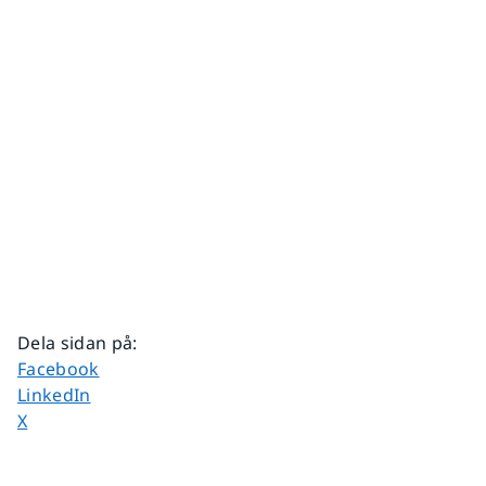
Dela sidan på
:
Dela sidan på
Facebook
Dela sidan på
LinkedIn
Dela sidan på
X