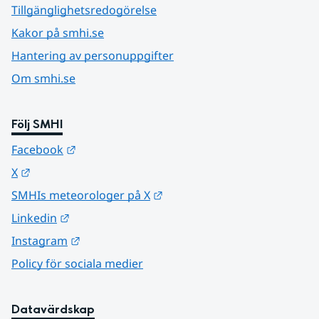
Tillgänglighetsredogörelse
Kakor på smhi.se
Hantering av personuppgifter
Om smhi.se
Följ SMHI
Länk till annan webbplats.
Facebook
Länk till annan webbplats.
X
Länk till annan webbplats.
SMHIs meteorologer på X
Länk till annan webbplats.
Linkedin
Länk till annan webbplats.
Instagram
Policy för sociala medier
Datavärdskap