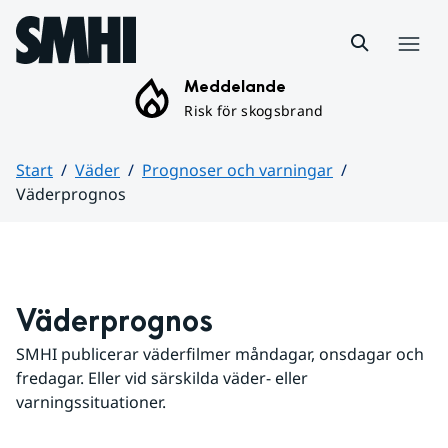
Hoppa till sidans innehåll
Meny
Meddelande
Risk för skogsbrand
Start
Väder
Prognoser och varningar
Väderprognos
Huvudinnehåll
Väderprognos
SMHI publicerar väderfilmer måndagar, onsdagar och 
fredagar. Eller vid särskilda väder- eller 
varningssituationer.