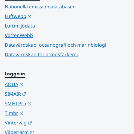
Nationella emissionsdatabasen
Länk till annan webbplats.
Luftwebb
Luftmiljödata
VattenWebb
Datavärdskap, oceanografi och marinbiologi
Datavärdskap för atmosfärkemi
Logga in
Länk till annan webbplats.
AQUA
Länk till annan webbplats.
SIMAIR
Länk till annan webbplats.
SMHI Pro
Länk till annan webbplats.
Timbr
Länk till annan webbplats.
Vinterväg
Länk till annan webbplats.
Väderlarm