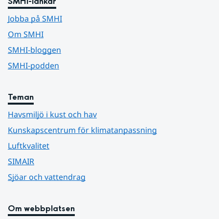
SMHI-länkar
Jobba på SMHI
Om SMHI
SMHI-bloggen
SMHI-podden
Teman
Havsmiljö i kust och hav
Kunskapscentrum för klimatanpassning
Luftkvalitet
SIMAIR
Sjöar och vattendrag
Om webbplatsen