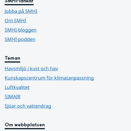
SMHI-länkar
Jobba på SMHI
Om SMHI
SMHI-bloggen
SMHI-podden
Teman
Havsmiljö i kust och hav
Kunskapscentrum för klimatanpassning
Luftkvalitet
SIMAIR
Sjöar och vattendrag
Om webbplatsen