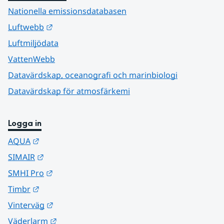
Nationella emissionsdatabasen
Länk till annan webbplats.
Luftwebb
Luftmiljödata
VattenWebb
Datavärdskap, oceanografi och marinbiologi
Datavärdskap för atmosfärkemi
Logga in
Länk till annan webbplats.
AQUA
Länk till annan webbplats.
SIMAIR
Länk till annan webbplats.
SMHI Pro
Länk till annan webbplats.
Timbr
Länk till annan webbplats.
Vinterväg
Länk till annan webbplats.
Väderlarm