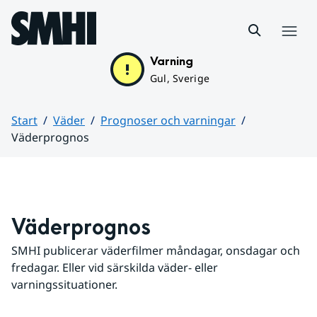
Hoppa till sidans innehåll
Meny
Varning
Gul, Sverige
Start
Väder
Prognoser och varningar
Väderprognos
Huvudinnehåll
Väderprognos
SMHI publicerar väderfilmer måndagar, onsdagar och 
fredagar. Eller vid särskilda väder- eller 
varningssituationer.