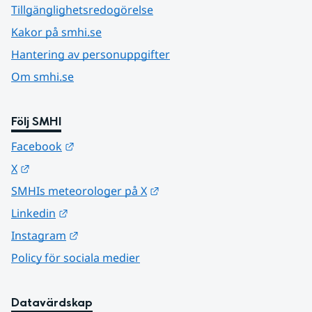
Tillgänglighetsredogörelse
Kakor på smhi.se
Hantering av personuppgifter
Om smhi.se
Följ SMHI
Länk till annan webbplats.
Facebook
Länk till annan webbplats.
X
Länk till annan webbplats.
SMHIs meteorologer på X
Länk till annan webbplats.
Linkedin
Länk till annan webbplats.
Instagram
Policy för sociala medier
Datavärdskap