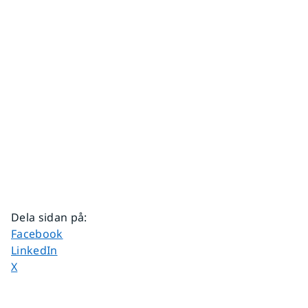
Dela sidan på
:
Dela sidan på
Facebook
Dela sidan på
LinkedIn
Dela sidan på
X