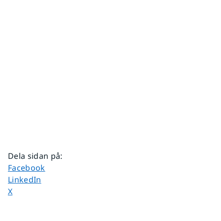
Dela sidan på
:
Dela sidan på
Facebook
Dela sidan på
LinkedIn
Dela sidan på
X