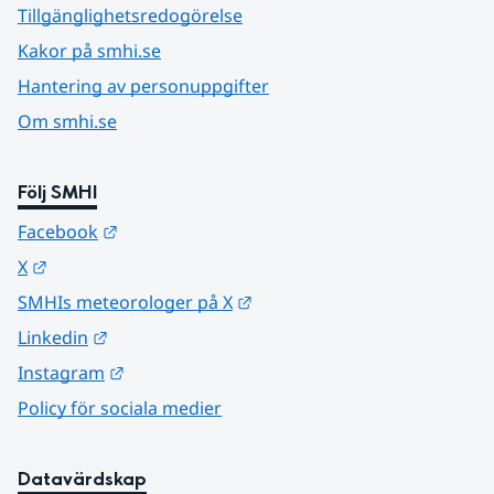
Tillgänglighetsredogörelse
Kakor på smhi.se
Hantering av personuppgifter
Om smhi.se
Följ SMHI
Länk till annan webbplats.
Facebook
Länk till annan webbplats.
X
Länk till annan webbplats.
SMHIs meteorologer på X
Länk till annan webbplats.
Linkedin
Länk till annan webbplats.
Instagram
Policy för sociala medier
Datavärdskap