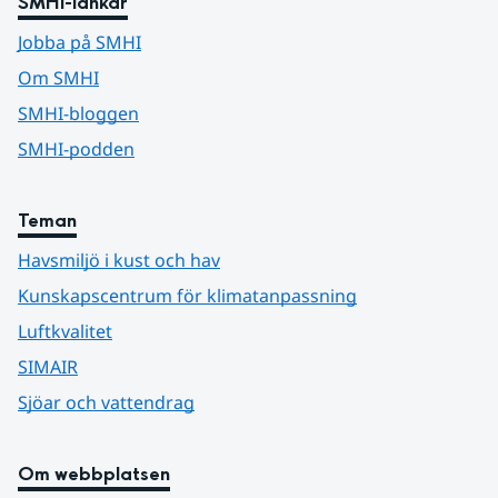
SMHI-länkar
Jobba på SMHI
Om SMHI
SMHI-bloggen
SMHI-podden
Teman
Havsmiljö i kust och hav
Kunskapscentrum för klimatanpassning
Luftkvalitet
SIMAIR
Sjöar och vattendrag
Om webbplatsen