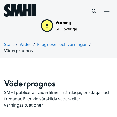
Hoppa till sidans innehåll
Meny
Varning
Gul, Sverige
Start
Väder
Prognoser och varningar
Väderprognos
Huvudinnehåll
Väderprognos
SMHI publicerar väderfilmer måndagar, onsdagar och 
fredagar. Eller vid särskilda väder- eller 
varningssituationer.