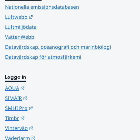
Nationella emissionsdatabasen
Länk till annan webbplats.
Luftwebb
Luftmiljödata
VattenWebb
Datavärdskap, oceanografi och marinbiologi
Datavärdskap för atmosfärkemi
Logga in
Länk till annan webbplats.
AQUA
Länk till annan webbplats.
SIMAIR
Länk till annan webbplats.
SMHI Pro
Länk till annan webbplats.
Timbr
Länk till annan webbplats.
Vinterväg
Länk till annan webbplats.
Väderlarm