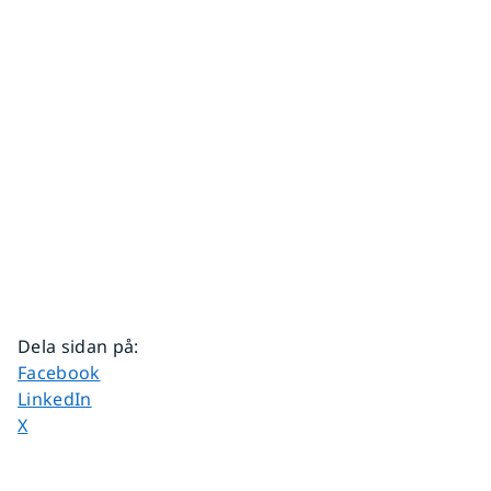
Dela sidan på
:
Dela sidan på
Facebook
Dela sidan på
LinkedIn
Dela sidan på
X