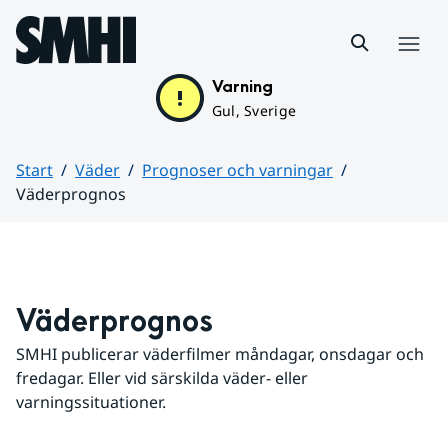
Hoppa till sidans innehåll
Meny
Varning
Gul, Sverige
Start
Väder
Prognoser och varningar
Väderprognos
Huvudinnehåll
Väderprognos
SMHI publicerar väderfilmer måndagar, onsdagar och 
fredagar. Eller vid särskilda väder- eller 
varningssituationer.