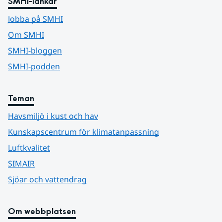
SMHI-länkar
Jobba på SMHI
Om SMHI
SMHI-bloggen
SMHI-podden
Teman
Havsmiljö i kust och hav
Kunskapscentrum för klimatanpassning
Luftkvalitet
SIMAIR
Sjöar och vattendrag
Om webbplatsen