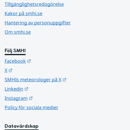
Tillgänglighetsredogörelse
Kakor på smhi.se
Hantering av personuppgifter
Om smhi.se
Följ SMHI
Länk till annan webbplats.
Facebook
Länk till annan webbplats.
X
Länk till annan webbplats.
SMHIs meteorologer på X
Länk till annan webbplats.
Linkedin
Länk till annan webbplats.
Instagram
Policy för sociala medier
Datavärdskap