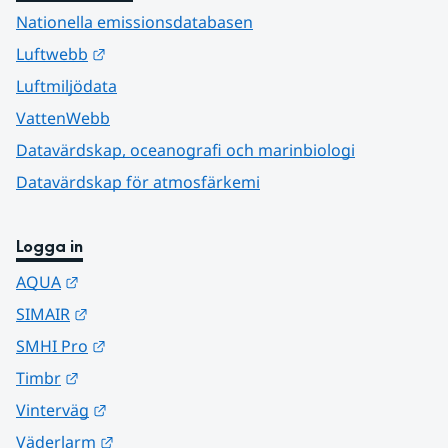
Nationella emissionsdatabasen
Länk till annan webbplats.
Luftwebb
Luftmiljödata
VattenWebb
Datavärdskap, oceanografi och marinbiologi
Datavärdskap för atmosfärkemi
Logga in
Länk till annan webbplats.
AQUA
Länk till annan webbplats.
SIMAIR
Länk till annan webbplats.
SMHI Pro
Länk till annan webbplats.
Timbr
Länk till annan webbplats.
Vinterväg
Länk till annan webbplats.
Väderlarm