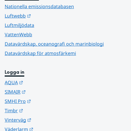
Nationella emissionsdatabasen
Länk till annan webbplats.
Luftwebb
Luftmiljödata
VattenWebb
Datavärdskap, oceanografi och marinbiologi
Datavärdskap för atmosfärkemi
Logga in
Länk till annan webbplats.
AQUA
Länk till annan webbplats.
SIMAIR
Länk till annan webbplats.
SMHI Pro
Länk till annan webbplats.
Timbr
Länk till annan webbplats.
Vinterväg
Länk till annan webbplats.
Väderlarm