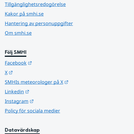
Tillgänglighetsredogörelse
Kakor på smhi.se
Hantering av personuppgifter
Om smhi.se
Följ SMHI
Länk till annan webbplats.
Facebook
Länk till annan webbplats.
X
Länk till annan webbplats.
SMHIs meteorologer på X
Länk till annan webbplats.
Linkedin
Länk till annan webbplats.
Instagram
Policy för sociala medier
Datavärdskap