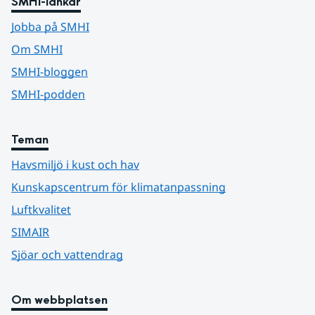
SMHI-länkar
Jobba på SMHI
Om SMHI
SMHI-bloggen
SMHI-podden
Teman
Havsmiljö i kust och hav
Kunskapscentrum för klimatanpassning
Luftkvalitet
SIMAIR
Sjöar och vattendrag
Om webbplatsen