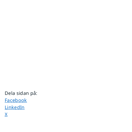
Dela sidan på
:
Dela sidan på
Facebook
Dela sidan på
LinkedIn
Dela sidan på
X