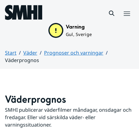
Hoppa till sidans innehåll
Meny
Varning
Gul, Sverige
Start
Väder
Prognoser och varningar
Väderprognos
Huvudinnehåll
Väderprognos
SMHI publicerar väderfilmer måndagar, onsdagar och 
fredagar. Eller vid särskilda väder- eller 
varningssituationer.