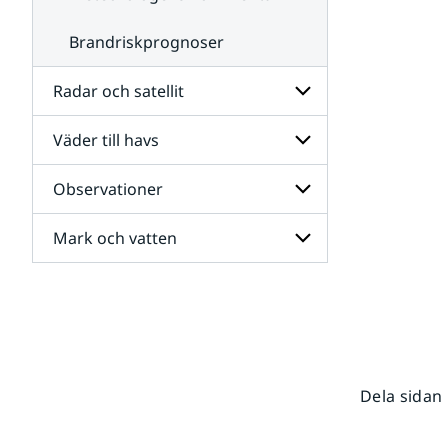
Brandriskprognoser
Radar och satellit
Väder till havs
Undersidor
för
Radar
Observationer
Undersidor
och
för
satellit
Väder
Mark och vatten
Undersidor
till
för
havs
Observationer
Undersidor
för
Mark
och
vatten
Dela sidan