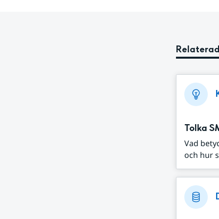
Relaterad
Tolka S
Vad bety
och hur s