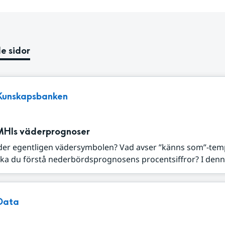
e sidor
Kunskapsbanken
MHIs väderprognoser
der egentligen vädersymbolen? Vad avser ”känns som”-tem
ka du förstå nederbördsprognosens procentsiffror? I denna
Data