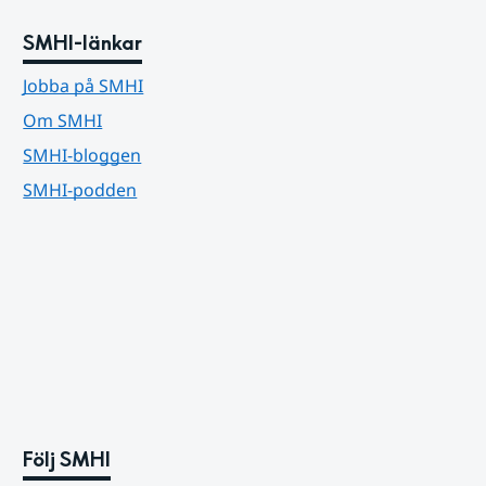
SMHI-länkar
Jobba på SMHI
Om SMHI
SMHI-bloggen
SMHI-podden
Följ SMHI