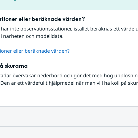
tioner eller beräknade värden?
r har inte observationsstationer, istället beräknas ett värde u
 i närheten och modelldata.
ioner eller beräknade värden?
på skurarna
radar övervakar nederbörd och gör det med hög upplösning 
Den är ett värdefullt hjälpmedel när man vill ha koll på sku