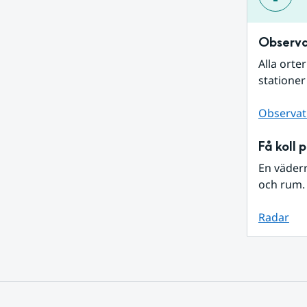
Observa
Alla orte
stationer
Observat
Få koll 
En väder
och rum. 
Radar