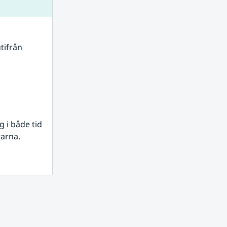
tifrån 
i både tid 
rarna.