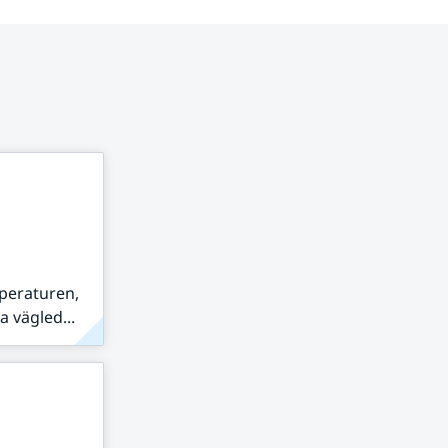
peraturen,
 vägled...