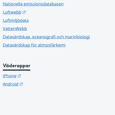
Nationella emissionsdatabasen
Länk till annan webbplats.
Luftwebb
Luftmiljödata
VattenWebb
Datavärdskap, oceanografi och marinbiologi
Datavärdskap för atmosfärkemi
Väderappar
Länk till annan webbplats.
iPhone
Länk till annan webbplats.
Android