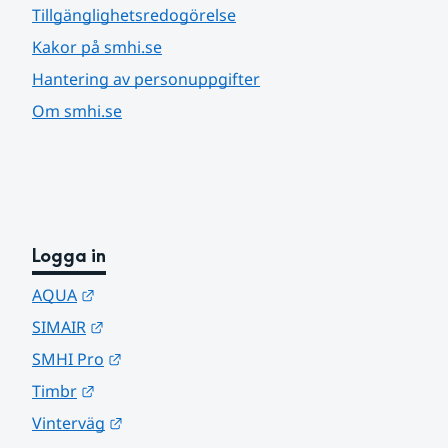
Tillgänglighetsredogörelse
Kakor på smhi.se
Hantering av personuppgifter
Om smhi.se
Logga in
Länk till annan webbplats.
AQUA
Länk till annan webbplats.
SIMAIR
Länk till annan webbplats.
SMHI Pro
Länk till annan webbplats.
Timbr
Länk till annan webbplats.
Vinterväg