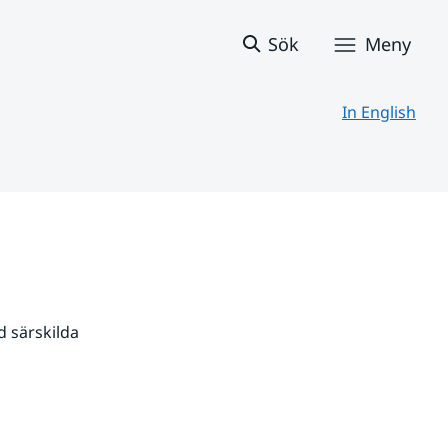
Sök
Meny
In English
 särskilda 