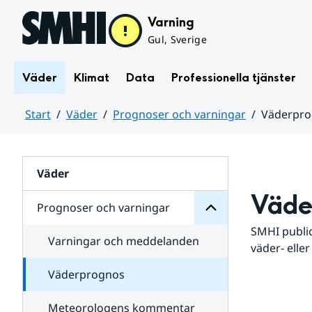
Hoppa till sidans innehåll
Varning
Gul, Sverige
Väder
Klimat
Data
Professionella tjänster
Start
Väder
Prognoser och varningar
Väderpr
varningar
och
Huvudinnehåll
Prognoser
för
Undersidor
Väder
Väde
Prognoser och varningar
SMHI public
Varningar och meddelanden
väder- eller
Väderprognos
Meteorologens kommentar