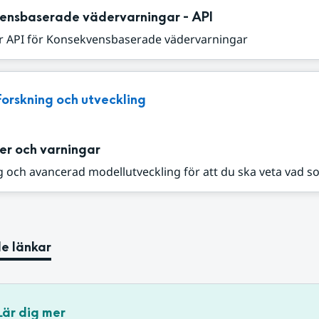
ensbaserade vädervarningar - API
r API för Konsekvensbaserade vädervarningar
Forskning och utveckling
er och varningar
 och avancerad modellutveckling för att du ska veta vad s
e länkar
Lär dig mer