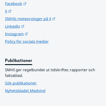
Länk till annan webbplats.
Facebook
Länk till annan webbplats.
X
Länk till annan webbplats.
SMHIs meteorologer på X
Länk till annan webbplats.
Linkedin
Länk till annan webbplats.
Instagram
Policy för sociala medier
Publikationer
SMHI ger regelbundet ut tidskrifter, rapporter och 
faktablad.
Sök publikationer
Nyhetsbladet Medvind