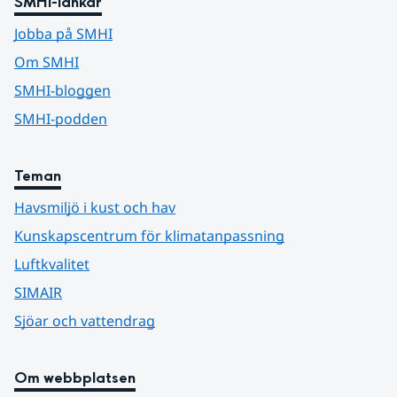
SMHI-länkar
Jobba på SMHI
Om SMHI
SMHI-bloggen
SMHI-podden
Teman
Havsmiljö i kust och hav
Kunskapscentrum för klimatanpassning
Luftkvalitet
SIMAIR
Sjöar och vattendrag
Om webbplatsen