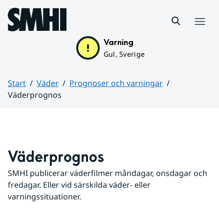
Hoppa till sidans innehåll
Meny
Varning
Gul, Sverige
Start
Väder
Prognoser och varningar
Väderprognos
Huvudinnehåll
Väderprognos
SMHI publicerar väderfilmer måndagar, onsdagar och 
fredagar. Eller vid särskilda väder- eller 
varningssituationer.