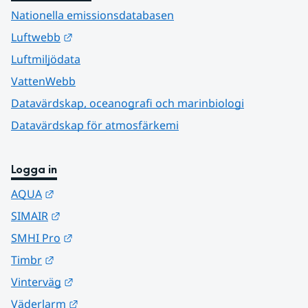
Nationella emissionsdatabasen
Länk till annan webbplats.
Luftwebb
Luftmiljödata
VattenWebb
Datavärdskap, oceanografi och marinbiologi
Datavärdskap för atmosfärkemi
Logga in
Länk till annan webbplats.
AQUA
Länk till annan webbplats.
SIMAIR
Länk till annan webbplats.
SMHI Pro
Länk till annan webbplats.
Timbr
Länk till annan webbplats.
Vinterväg
Länk till annan webbplats.
Väderlarm