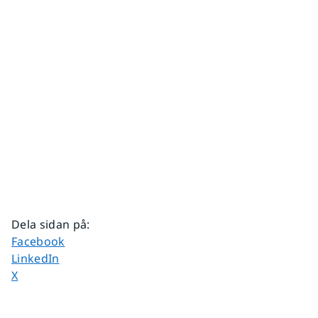
Dela sidan på
:
Dela sidan på
Facebook
Dela sidan på
LinkedIn
Dela sidan på
X