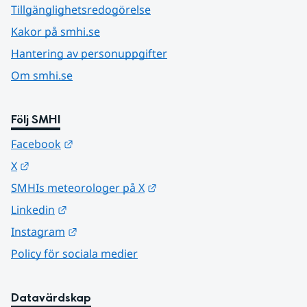
Tillgänglighetsredogörelse
Kakor på smhi.se
Hantering av personuppgifter
Om smhi.se
Följ SMHI
Länk till annan webbplats.
Facebook
Länk till annan webbplats.
X
Länk till annan webbplats.
SMHIs meteorologer på X
Länk till annan webbplats.
Linkedin
Länk till annan webbplats.
Instagram
Policy för sociala medier
Datavärdskap