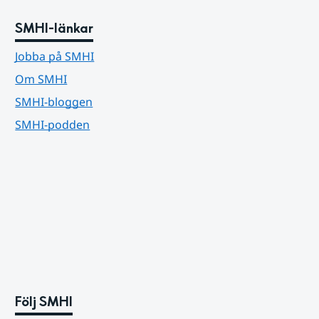
SMHI-länkar
Jobba på SMHI
Om SMHI
SMHI-bloggen
SMHI-podden
Följ SMHI