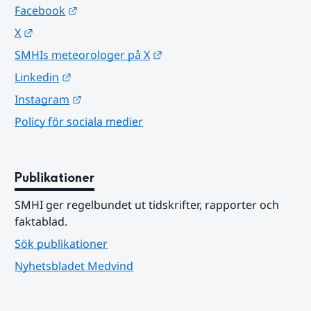
Länk till annan webbplats.
Facebook
Länk till annan webbplats.
X
Länk till annan webbplats.
SMHIs meteorologer på X
Länk till annan webbplats.
Linkedin
Länk till annan webbplats.
Instagram
Policy för sociala medier
Publikationer
SMHI ger regelbundet ut tidskrifter, rapporter och 
faktablad.
Sök publikationer
Nyhetsbladet Medvind