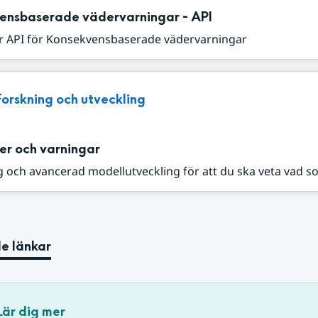
ensbaserade vädervarningar - API
r API för Konsekvensbaserade vädervarningar
Forskning och utveckling
er och varningar
 och avancerad modellutveckling för att du ska veta vad s
e länkar
Lär dig mer