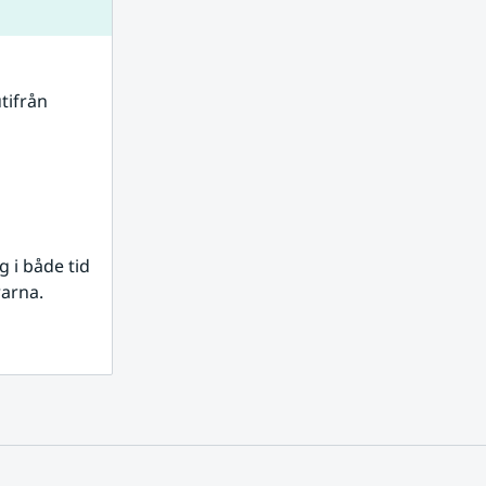
tifrån 
i både tid 
rarna.