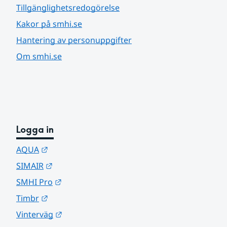
Tillgänglighetsredogörelse
Kakor på smhi.se
Hantering av personuppgifter
Om smhi.se
Logga in
Länk till annan webbplats.
AQUA
Länk till annan webbplats.
SIMAIR
Länk till annan webbplats.
SMHI Pro
Länk till annan webbplats.
Timbr
Länk till annan webbplats.
Vinterväg