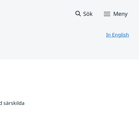
Sök
Meny
In English
 särskilda 