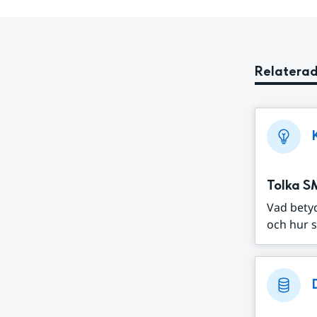
Relaterad
Tolka S
Vad bety
och hur s