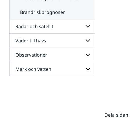
Brandriskprognoser
Radar och satellit
Väder till havs
Undersidor
för
Radar
Observationer
Undersidor
och
för
satellit
Väder
Mark och vatten
Undersidor
till
för
havs
Observationer
Undersidor
för
Mark
och
vatten
Dela sidan