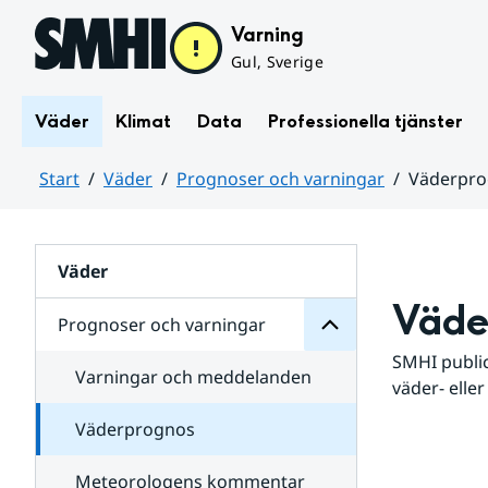
Hoppa till sidans innehåll
Varning
Gul, Sverige
Väder
Klimat
Data
Professionella tjänster
Start
Väder
Prognoser och varningar
Väderpr
varningar
och
Huvudinnehåll
Prognoser
för
Undersidor
Väder
Väde
Prognoser och varningar
SMHI public
Varningar och meddelanden
väder- eller
Väderprognos
Meteorologens kommentar