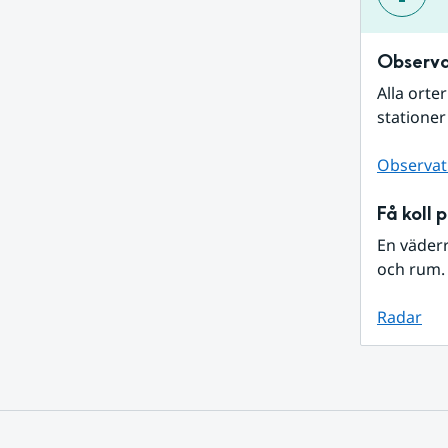
Observa
Alla orte
stationer
Observat
Få koll 
En väder
och rum. 
Radar