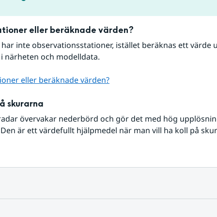
tioner eller beräknade värden?
r har inte observationsstationer, istället beräknas ett värde u
 i närheten och modelldata.
ioner eller beräknade värden?
på skurarna
radar övervakar nederbörd och gör det med hög upplösning 
Den är ett värdefullt hjälpmedel när man vill ha koll på sku