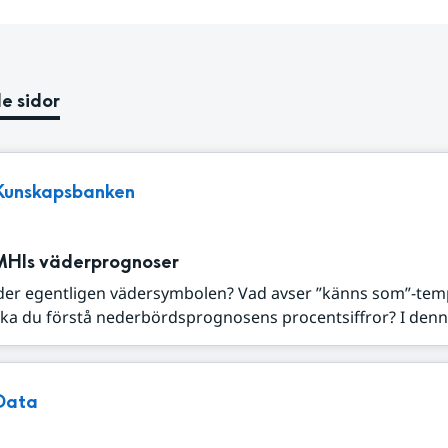
e sidor
Kunskapsbanken
MHIs väderprognoser
der egentligen vädersymbolen? Vad avser ”känns som”-tem
ka du förstå nederbördsprognosens procentsiffror? I denna
Data