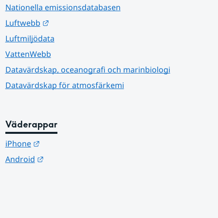
Nationella emissionsdatabasen
Länk till annan webbplats.
Luftwebb
Luftmiljödata
VattenWebb
Datavärdskap, oceanografi och marinbiologi
Datavärdskap för atmosfärkemi
Väderappar
Länk till annan webbplats.
iPhone
Länk till annan webbplats.
Android