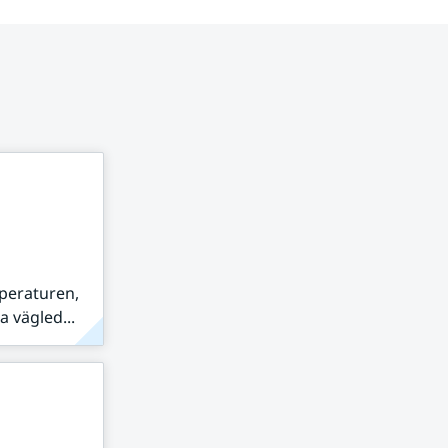
peraturen,
 vägled...