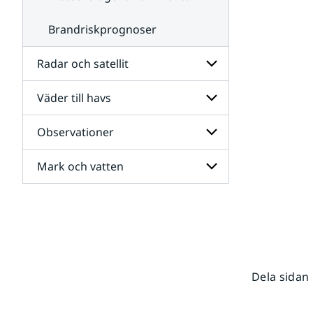
Brandriskprognoser
Radar och satellit
Väder till havs
Undersidor
för
Radar
Observationer
Undersidor
och
för
satellit
Väder
Mark och vatten
Undersidor
till
för
havs
Observationer
Undersidor
för
Mark
och
vatten
Dela sidan