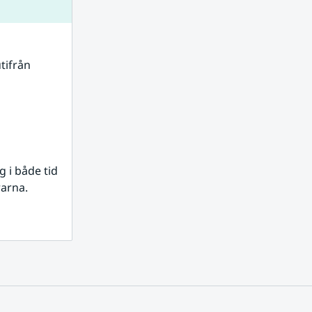
tifrån 
i både tid 
rarna.