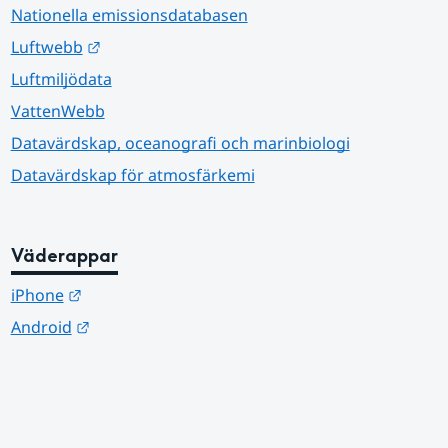
Nationella emissionsdatabasen
Länk till annan webbplats.
Luftwebb
Luftmiljödata
VattenWebb
Datavärdskap, oceanografi och marinbiologi
Datavärdskap för atmosfärkemi
Väderappar
Länk till annan webbplats.
iPhone
Länk till annan webbplats.
Android