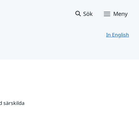
Sök
Meny
In English
 särskilda 