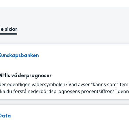
e sidor
Kunskapsbanken
MHIs väderprognoser
der egentligen vädersymbolen? Vad avser ”känns som”-tem
ka du förstå nederbördsprognosens procentsiffror? I denna
Data