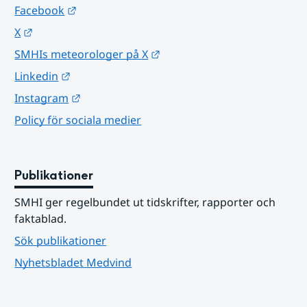
Länk till annan webbplats.
Facebook
Länk till annan webbplats.
X
Länk till annan webbplats.
SMHIs meteorologer på X
Länk till annan webbplats.
Linkedin
Länk till annan webbplats.
Instagram
Policy för sociala medier
Publikationer
SMHI ger regelbundet ut tidskrifter, rapporter och 
faktablad.
Sök publikationer
Nyhetsbladet Medvind