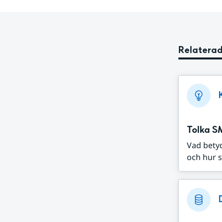
Relaterad
Tolka S
Vad bety
och hur s