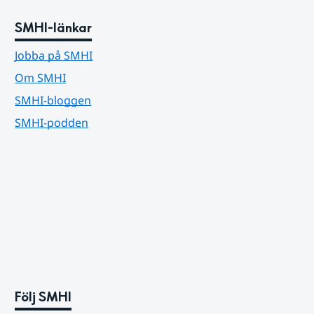
SMHI-länkar
Jobba på SMHI
Om SMHI
SMHI-bloggen
SMHI-podden
Följ SMHI