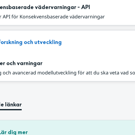
ensbaserade vädervarningar - API
r API för Konsekvensbaserade vädervarningar
Forskning och utveckling
er och varningar
 och avancerad modellutveckling för att du ska veta vad s
e länkar
Lär dig mer