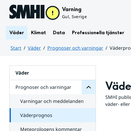
Hoppa till sidans innehåll
Varning
Gul, Sverige
Väder
Klimat
Data
Professionella tjänster
Start
Väder
Prognoser och varningar
Väderpr
varningar
och
Huvudinnehåll
Prognoser
för
Undersidor
Väder
Väde
Prognoser och varningar
SMHI public
Varningar och meddelanden
väder- eller
Väderprognos
Meteorologens kommentar