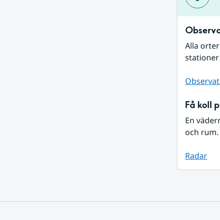
Observa
Alla orte
stationer
Observat
Få koll 
En väder
och rum. 
Radar