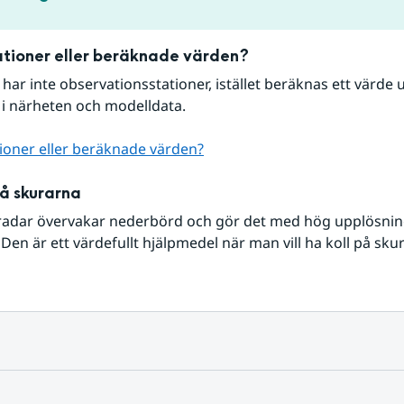
tioner eller beräknade värden?
r har inte observationsstationer, istället beräknas ett värde u
 i närheten och modelldata.
ioner eller beräknade värden?
på skurarna
radar övervakar nederbörd och gör det med hög upplösning 
Den är ett värdefullt hjälpmedel när man vill ha koll på sku