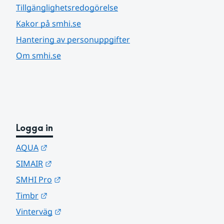
Tillgänglighetsredogörelse
Kakor på smhi.se
Hantering av personuppgifter
Om smhi.se
Logga in
Länk till annan webbplats.
AQUA
Länk till annan webbplats.
SIMAIR
Länk till annan webbplats.
SMHI Pro
Länk till annan webbplats.
Timbr
Länk till annan webbplats.
Vinterväg