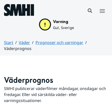
Hoppa till sidans innehåll
Meny
Varning
Gul, Sverige
Start
Väder
Prognoser och varningar
Väderprognos
Huvudinnehåll
Väderprognos
SMHI publicerar väderfilmer måndagar, onsdagar och 
fredagar. Eller vid särskilda väder- eller 
varningssituationer.