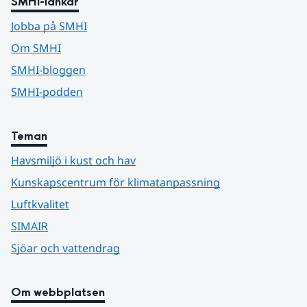
SMHI-länkar
Jobba på SMHI
Om SMHI
SMHI-bloggen
SMHI-podden
Teman
Havsmiljö i kust och hav
Kunskapscentrum för klimatanpassning
Luftkvalitet
SIMAIR
Sjöar och vattendrag
Om webbplatsen