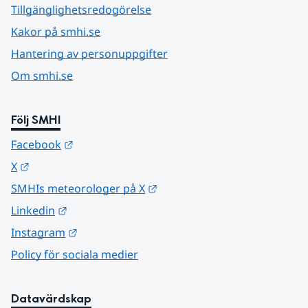
Tillgänglighetsredogörelse
Kakor på smhi.se
Hantering av personuppgifter
Om smhi.se
Följ SMHI
Länk till annan webbplats.
Facebook
Länk till annan webbplats.
X
Länk till annan webbplats.
SMHIs meteorologer på X
Länk till annan webbplats.
Linkedin
Länk till annan webbplats.
Instagram
Policy för sociala medier
Datavärdskap