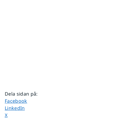
Dela sidan på
:
Dela sidan på
Facebook
Dela sidan på
LinkedIn
Dela sidan på
X