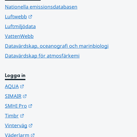
Nationella emissionsdatabasen
Länk till annan webbplats.
Luftwebb
Luftmiljödata
VattenWebb
Datavärdskap, oceanografi och marinbiologi
Datavärdskap för atmosfärkemi
Logga in
Länk till annan webbplats.
AQUA
Länk till annan webbplats.
SIMAIR
Länk till annan webbplats.
SMHI Pro
Länk till annan webbplats.
Timbr
Länk till annan webbplats.
Vinterväg
Länk till annan webbplats.
Väderlarm