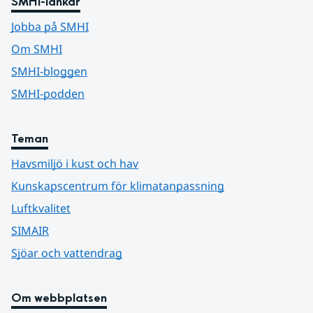
SMHI-länkar
Jobba på SMHI
Om SMHI
SMHI-bloggen
SMHI-podden
Teman
Havsmiljö i kust och hav
Kunskapscentrum för klimatanpassning
Luftkvalitet
SIMAIR
Sjöar och vattendrag
Om webbplatsen