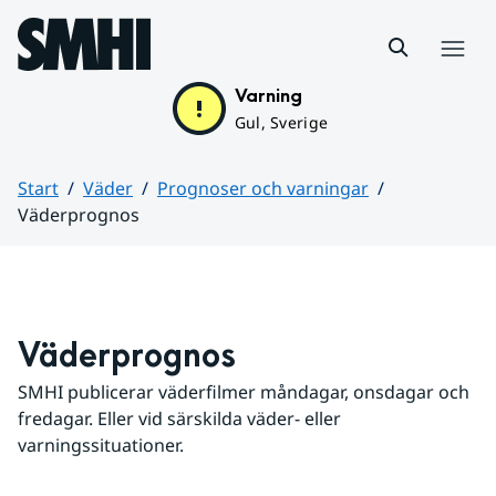
Hoppa till sidans innehåll
Meny
Varning
Gul, Sverige
Start
Väder
Prognoser och varningar
Väderprognos
Huvudinnehåll
Väderprognos
SMHI publicerar väderfilmer måndagar, onsdagar och 
fredagar. Eller vid särskilda väder- eller 
varningssituationer.