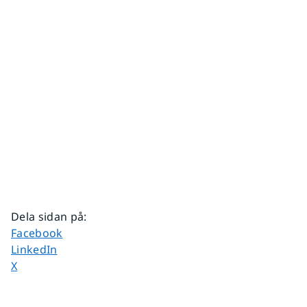
Dela sidan på
:
Dela sidan på
Facebook
Dela sidan på
LinkedIn
Dela sidan på
X