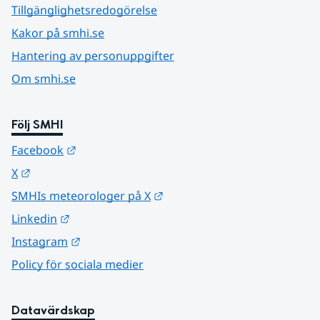
Tillgänglighetsredogörelse
Kakor på smhi.se
Hantering av personuppgifter
Om smhi.se
Följ SMHI
Länk till annan webbplats.
Facebook
Länk till annan webbplats.
X
Länk till annan webbplats.
SMHIs meteorologer på X
Länk till annan webbplats.
Linkedin
Länk till annan webbplats.
Instagram
Policy för sociala medier
Datavärdskap