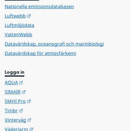
Nationella emissionsdatabasen
Länk till annan webbplats.
Luftwebb
Luftmiljödata
VattenWebb
Datavärdskap, oceanografi och marinbiologi
Datavärdskap för atmosfärkemi
Logga in
Länk till annan webbplats.
AQUA
Länk till annan webbplats.
SIMAIR
Länk till annan webbplats.
SMHI Pro
Länk till annan webbplats.
Timbr
Länk till annan webbplats.
Vinterväg
Länk till annan webbplats.
Väderlarm