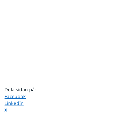
Dela sidan på
:
Dela sidan på
Facebook
Dela sidan på
LinkedIn
Dela sidan på
X