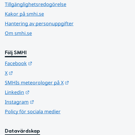
Tillgänglighetsredogörelse
Kakor på smhi.se
Hantering av personuppgifter
Om smhi.se
Följ SMHI
Länk till annan webbplats.
Facebook
Länk till annan webbplats.
X
Länk till annan webbplats.
SMHIs meteorologer på X
Länk till annan webbplats.
Linkedin
Länk till annan webbplats.
Instagram
Policy för sociala medier
Datavärdskap