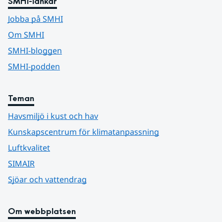
SMHI-länkar
Jobba på SMHI
Om SMHI
SMHI-bloggen
SMHI-podden
Teman
Havsmiljö i kust och hav
Kunskapscentrum för klimatanpassning
Luftkvalitet
SIMAIR
Sjöar och vattendrag
Om webbplatsen