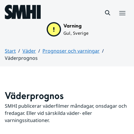
Hoppa till sidans innehåll
Meny
Varning
Gul, Sverige
Start
Väder
Prognoser och varningar
Väderprognos
Huvudinnehåll
Väderprognos
SMHI publicerar väderfilmer måndagar, onsdagar och 
fredagar. Eller vid särskilda väder- eller 
varningssituationer.