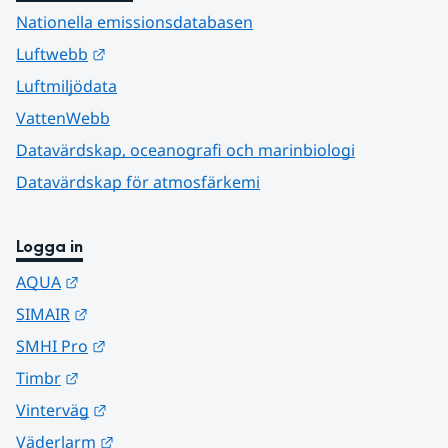
Nationella emissionsdatabasen
Länk till annan webbplats.
Luftwebb
Luftmiljödata
VattenWebb
Datavärdskap, oceanografi och marinbiologi
Datavärdskap för atmosfärkemi
Logga in
Länk till annan webbplats.
AQUA
Länk till annan webbplats.
SIMAIR
Länk till annan webbplats.
SMHI Pro
Länk till annan webbplats.
Timbr
Länk till annan webbplats.
Vinterväg
Länk till annan webbplats.
Väderlarm