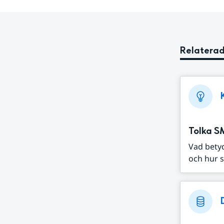
Relaterad
Tolka S
Vad bety
och hur s