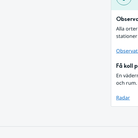
Observa
Alla orte
stationer
Observat
Få koll 
En väder
och rum. 
Radar