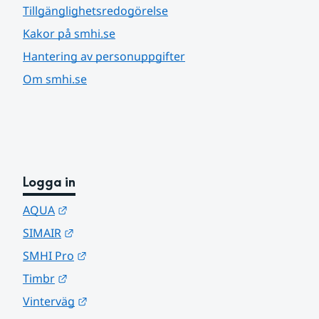
Tillgänglighetsredogörelse
Kakor på smhi.se
Hantering av personuppgifter
Om smhi.se
Logga in
Länk till annan webbplats.
AQUA
Länk till annan webbplats.
SIMAIR
Länk till annan webbplats.
SMHI Pro
Länk till annan webbplats.
Timbr
Länk till annan webbplats.
Vinterväg