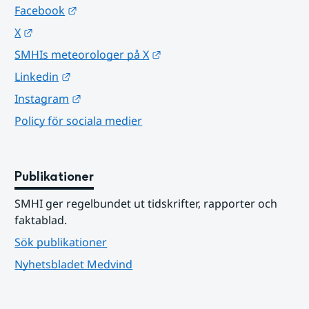
Länk till annan webbplats.
Facebook
Länk till annan webbplats.
X
Länk till annan webbplats.
SMHIs meteorologer på X
Länk till annan webbplats.
Linkedin
Länk till annan webbplats.
Instagram
Policy för sociala medier
Publikationer
SMHI ger regelbundet ut tidskrifter, rapporter och 
faktablad.
Sök publikationer
Nyhetsbladet Medvind