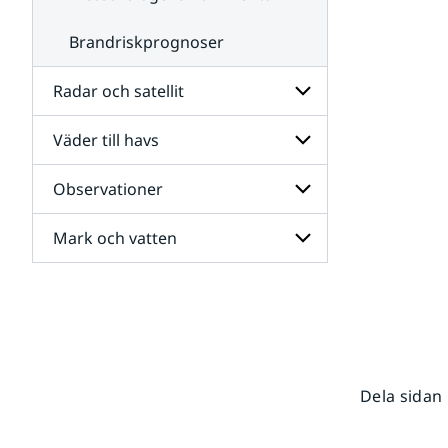
Brandriskprognoser
Radar och satellit
Väder till havs
Undersidor
för
Radar
Observationer
Undersidor
och
för
satellit
Väder
Mark och vatten
Undersidor
till
för
havs
Observationer
Undersidor
för
Mark
och
vatten
Dela sidan