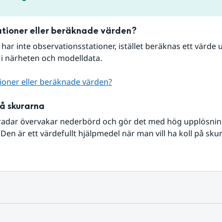
tioner eller beräknade värden?
r har inte observationsstationer, istället beräknas ett värde u
 i närheten och modelldata.
ioner eller beräknade värden?
på skurarna
radar övervakar nederbörd och gör det med hög upplösning 
Den är ett värdefullt hjälpmedel när man vill ha koll på sku