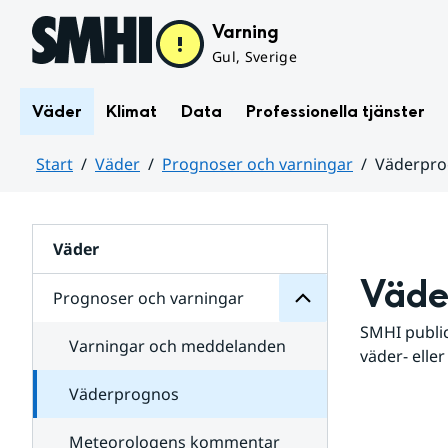
Hoppa till sidans innehåll
Varning
Gul, Sverige
Väder
Klimat
Data
Professionella tjänster
Start
Väder
Prognoser och varningar
Väderpr
varningar
och
Huvudinnehåll
Prognoser
för
Undersidor
Väder
Väde
Prognoser och varningar
SMHI public
Varningar och meddelanden
väder- eller
Väderprognos
Meteorologens kommentar