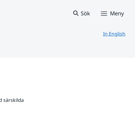
Sök
Meny
In English
 särskilda 