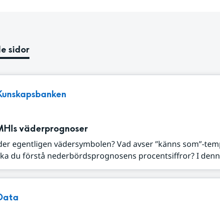
e sidor
Kunskapsbanken
MHIs väderprognoser
der egentligen vädersymbolen? Vad avser ”känns som”-tem
ka du förstå nederbördsprognosens procentsiffror? I denna
Data