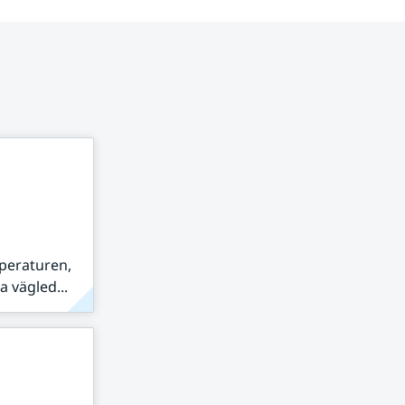
peraturen,
 vägled...