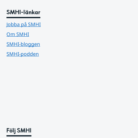
SMHI-länkar
Jobba på SMHI
Om SMHI
SMHI-bloggen
SMHI-podden
Följ SMHI