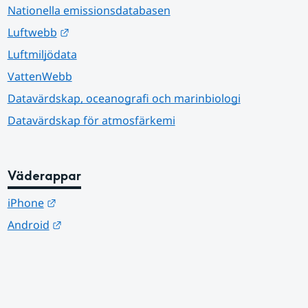
Nationella emissionsdatabasen
Länk till annan webbplats.
Luftwebb
Luftmiljödata
VattenWebb
Datavärdskap, oceanografi och marinbiologi
Datavärdskap för atmosfärkemi
Väderappar
Länk till annan webbplats.
iPhone
Länk till annan webbplats.
Android