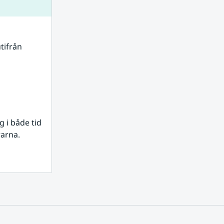
tifrån 
i både tid 
rarna.