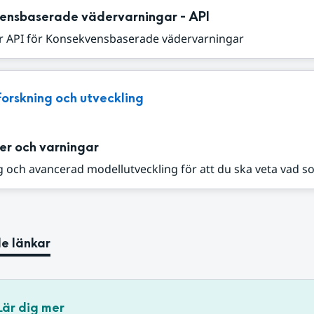
ensbaserade vädervarningar - API
r API för Konsekvensbaserade vädervarningar
Forskning och utveckling
er och varningar
 och avancerad modellutveckling för att du ska veta vad s
e länkar
Lär dig mer