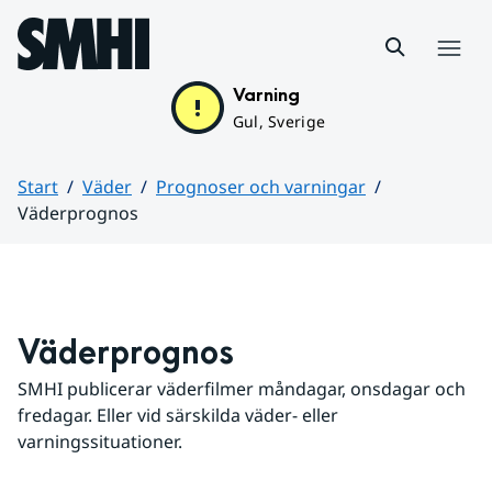
Hoppa till sidans innehåll
Meny
Varning
Gul, Sverige
Start
Väder
Prognoser och varningar
Väderprognos
Huvudinnehåll
Väderprognos
SMHI publicerar väderfilmer måndagar, onsdagar och 
fredagar. Eller vid särskilda väder- eller 
varningssituationer.