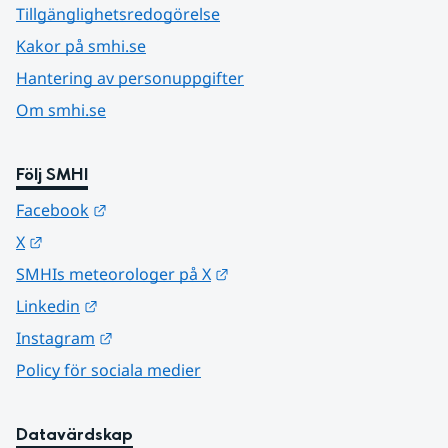
Tillgänglighetsredogörelse
Kakor på smhi.se
Hantering av personuppgifter
Om smhi.se
Följ SMHI
Länk till annan webbplats.
Facebook
Länk till annan webbplats.
X
Länk till annan webbplats.
SMHIs meteorologer på X
Länk till annan webbplats.
Linkedin
Länk till annan webbplats.
Instagram
Policy för sociala medier
Datavärdskap