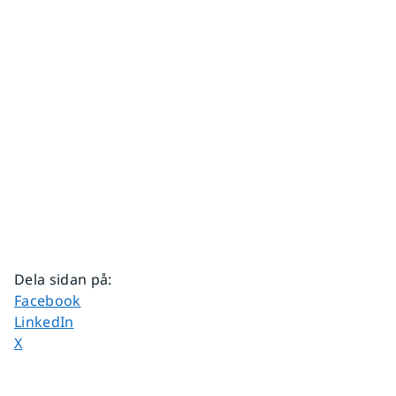
Dela sidan på
:
Dela sidan på
Facebook
Dela sidan på
LinkedIn
Dela sidan på
X