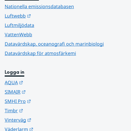
Nationella emissionsdatabasen
Länk till annan webbplats.
Luftwebb
Luftmiljödata
VattenWebb
Datavärdskap, oceanografi och marinbiologi
Datavärdskap för atmosfärkemi
Logga in
Länk till annan webbplats.
AQUA
Länk till annan webbplats.
SIMAIR
Länk till annan webbplats.
SMHI Pro
Länk till annan webbplats.
Timbr
Länk till annan webbplats.
Vinterväg
Länk till annan webbplats.
Väderlarm