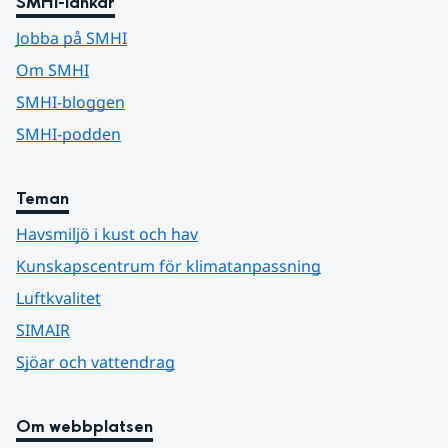
SMHI-länkar
Jobba på SMHI
Om SMHI
SMHI-bloggen
SMHI-podden
Teman
Havsmiljö i kust och hav
Kunskapscentrum för klimatanpassning
Luftkvalitet
SIMAIR
Sjöar och vattendrag
Om webbplatsen