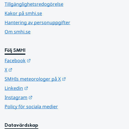
Tillgänglighetsredogörelse
Kakor på smhi.se
Hantering av personuppgifter
Om smhi.se
Följ SMHI
Länk till annan webbplats.
Facebook
Länk till annan webbplats.
X
Länk till annan webbplats.
SMHIs meteorologer på X
Länk till annan webbplats.
Linkedin
Länk till annan webbplats.
Instagram
Policy för sociala medier
Datavärdskap