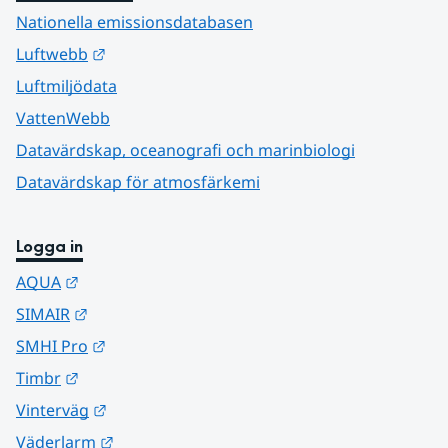
Nationella emissionsdatabasen
Länk till annan webbplats.
Luftwebb
Luftmiljödata
VattenWebb
Datavärdskap, oceanografi och marinbiologi
Datavärdskap för atmosfärkemi
Logga in
Länk till annan webbplats.
AQUA
Länk till annan webbplats.
SIMAIR
Länk till annan webbplats.
SMHI Pro
Länk till annan webbplats.
Timbr
Länk till annan webbplats.
Vinterväg
Länk till annan webbplats.
Väderlarm