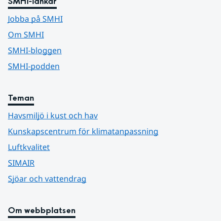
SMHI-länkar
Jobba på SMHI
Om SMHI
SMHI-bloggen
SMHI-podden
Teman
Havsmiljö i kust och hav
Kunskapscentrum för klimatanpassning
Luftkvalitet
SIMAIR
Sjöar och vattendrag
Om webbplatsen