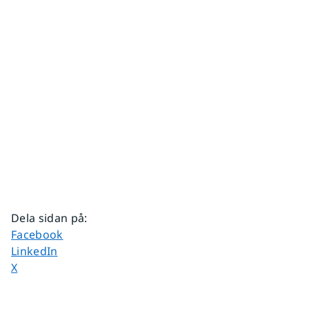
Dela sidan på
:
Dela sidan på
Facebook
Dela sidan på
LinkedIn
Dela sidan på
X