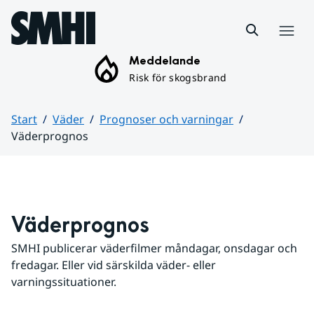
Hoppa till sidans innehåll
Meny
Meddelande
Risk för skogsbrand
Start
Väder
Prognoser och varningar
Väderprognos
Huvudinnehåll
Väderprognos
SMHI publicerar väderfilmer måndagar, onsdagar och 
fredagar. Eller vid särskilda väder- eller 
varningssituationer.