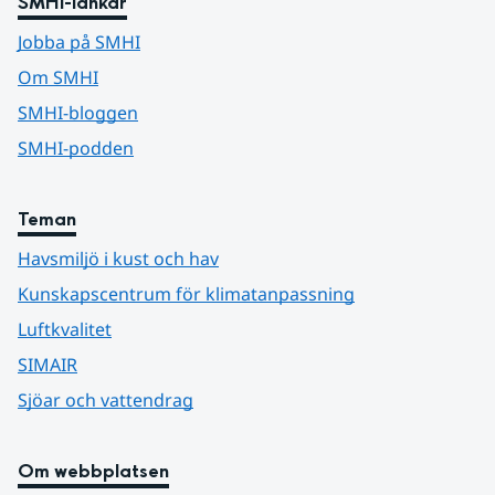
SMHI-länkar
Jobba på SMHI
Om SMHI
SMHI-bloggen
SMHI-podden
Teman
Havsmiljö i kust och hav
Kunskapscentrum för klimatanpassning
Luftkvalitet
SIMAIR
Sjöar och vattendrag
Om webbplatsen