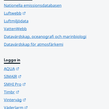
Nationella emissionsdatabasen
Länk till annan webbplats.
Luftwebb
Luftmiljödata
VattenWebb
Datavärdskap, oceanografi och marinbiologi
Datavärdskap för atmosfärkemi
Logga in
Länk till annan webbplats.
AQUA
Länk till annan webbplats.
SIMAIR
Länk till annan webbplats.
SMHI Pro
Länk till annan webbplats.
Timbr
Länk till annan webbplats.
Vinterväg
Länk till annan webbplats.
Väderlarm