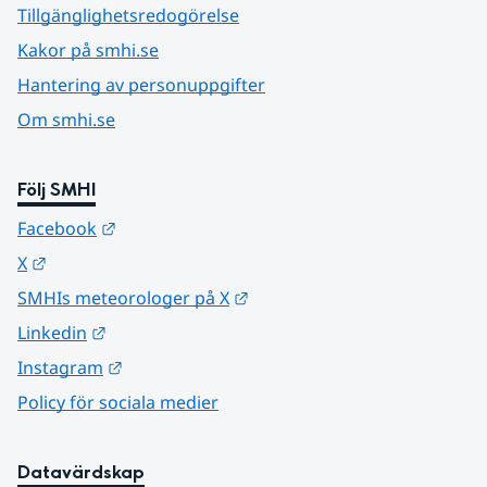
Tillgänglighetsredogörelse
Kakor på smhi.se
Hantering av personuppgifter
Om smhi.se
Följ SMHI
Länk till annan webbplats.
Facebook
Länk till annan webbplats.
X
Länk till annan webbplats.
SMHIs meteorologer på X
Länk till annan webbplats.
Linkedin
Länk till annan webbplats.
Instagram
Policy för sociala medier
Datavärdskap