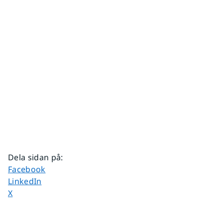
Dela sidan på
:
Dela sidan på
Facebook
Dela sidan på
LinkedIn
Dela sidan på
X