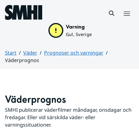
Hoppa till sidans innehåll
Meny
Varning
Gul, Sverige
Start
Väder
Prognoser och varningar
Väderprognos
Huvudinnehåll
Väderprognos
SMHI publicerar väderfilmer måndagar, onsdagar och 
fredagar. Eller vid särskilda väder- eller 
varningssituationer.