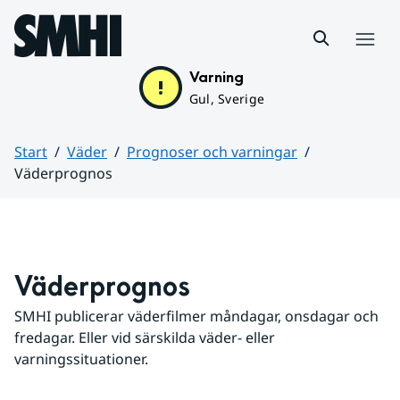
Hoppa till sidans innehåll
Meny
Varning
Gul, Sverige
Start
Väder
Prognoser och varningar
Väderprognos
Huvudinnehåll
Väderprognos
SMHI publicerar väderfilmer måndagar, onsdagar och 
fredagar. Eller vid särskilda väder- eller 
varningssituationer.