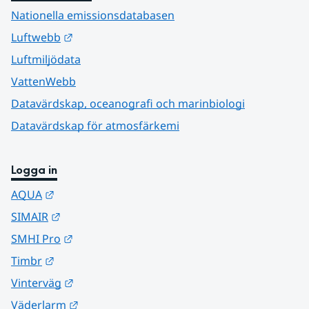
Nationella emissionsdatabasen
Länk till annan webbplats.
Luftwebb
Luftmiljödata
VattenWebb
Datavärdskap, oceanografi och marinbiologi
Datavärdskap för atmosfärkemi
Logga in
Länk till annan webbplats.
AQUA
Länk till annan webbplats.
SIMAIR
Länk till annan webbplats.
SMHI Pro
Länk till annan webbplats.
Timbr
Länk till annan webbplats.
Vinterväg
Länk till annan webbplats.
Väderlarm