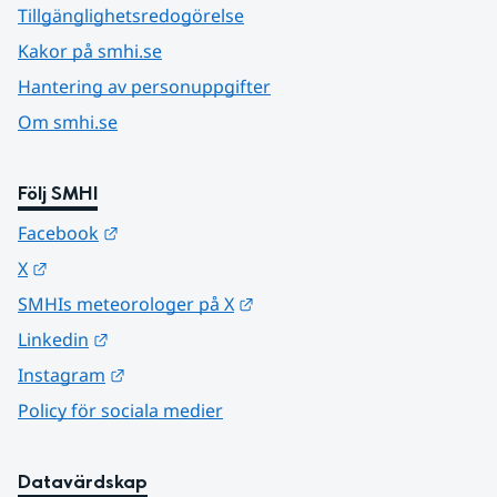
Tillgänglighetsredogörelse
Kakor på smhi.se
Hantering av personuppgifter
Om smhi.se
Följ SMHI
Länk till annan webbplats.
Facebook
Länk till annan webbplats.
X
Länk till annan webbplats.
SMHIs meteorologer på X
Länk till annan webbplats.
Linkedin
Länk till annan webbplats.
Instagram
Policy för sociala medier
Datavärdskap