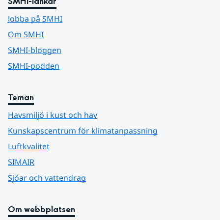
SMHI-länkar
Jobba på SMHI
Om SMHI
SMHI-bloggen
SMHI-podden
Teman
Havsmiljö i kust och hav
Kunskapscentrum för klimatanpassning
Luftkvalitet
SIMAIR
Sjöar och vattendrag
Om webbplatsen