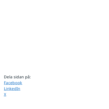
Dela sidan på
:
Dela sidan på
Facebook
Dela sidan på
LinkedIn
Dela sidan på
X