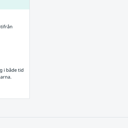
tifrån 
i både tid 
rarna.