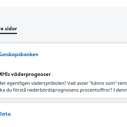
e sidor
Kunskapsbanken
MHIs väderprognoser
der egentligen vädersymbolen? Vad avser ”känns som”-tem
ka du förstå nederbördsprognosens procentsiffror? I denna
Data