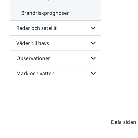
Brandriskprognoser
Radar och satellit
Väder till havs
Undersidor
för
Radar
Observationer
Undersidor
och
för
satellit
Väder
Mark och vatten
Undersidor
till
för
havs
Observationer
Undersidor
för
Mark
och
vatten
Dela sidan