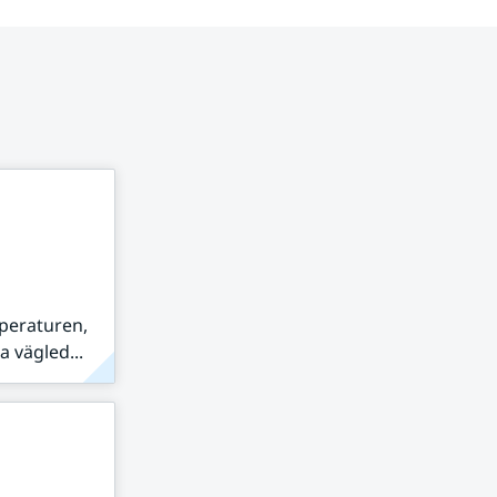
peraturen,
 vägled...