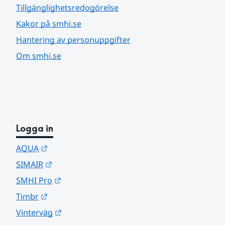
Tillgänglighetsredogörelse
Kakor på smhi.se
Hantering av personuppgifter
Om smhi.se
Logga in
Länk till annan webbplats.
AQUA
Länk till annan webbplats.
SIMAIR
Länk till annan webbplats.
SMHI Pro
Länk till annan webbplats.
Timbr
Länk till annan webbplats.
Vinterväg