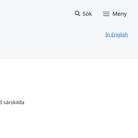
Sök
Meny
In English
 särskilda 