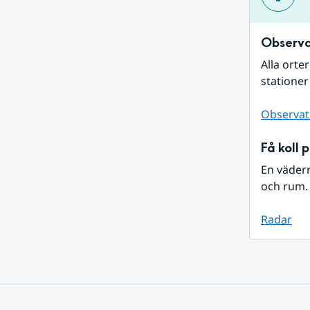
Observa
Alla orte
stationer
Observat
Få koll 
En väder
och rum. 
Radar