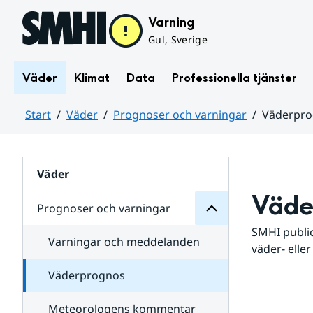
Hoppa till sidans innehåll
Varning
Gul, Sverige
Väder
Klimat
Data
Professionella tjänster
Start
Väder
Prognoser och varningar
Väderpr
varningar
och
Huvudinnehåll
Prognoser
för
Undersidor
Väder
Väde
Prognoser och varningar
SMHI public
Varningar och meddelanden
väder- eller
Väderprognos
Meteorologens kommentar