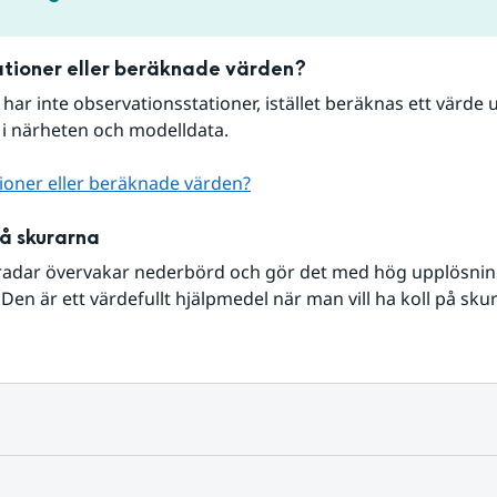
tioner eller beräknade värden?
r har inte observationsstationer, istället beräknas ett värde u
 i närheten och modelldata.
ioner eller beräknade värden?
på skurarna
radar övervakar nederbörd och gör det med hög upplösning 
Den är ett värdefullt hjälpmedel när man vill ha koll på sku