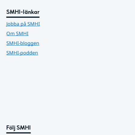
SMHI-länkar
Jobba på SMHI
Om SMHI
SMHI-bloggen
SMHI-podden
Följ SMHI