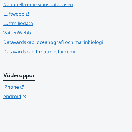
Nationella emissionsdatabasen
Länk till annan webbplats.
Luftwebb
Luftmiljödata
VattenWebb
Datavärdskap, oceanografi och marinbiologi
Datavärdskap för atmosfärkemi
Väderappar
Länk till annan webbplats.
iPhone
Länk till annan webbplats.
Android