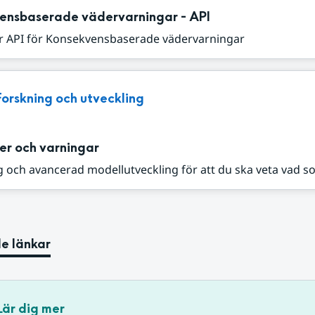
ensbaserade vädervarningar - API
r API för Konsekvensbaserade vädervarningar
Forskning och utveckling
er och varningar
 och avancerad modellutveckling för att du ska veta vad s
e länkar
Lär dig mer