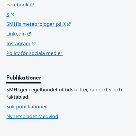
Länk till annan webbplats.
Facebook
Länk till annan webbplats.
X
Länk till annan webbplats.
SMHIs meteorologer på X
Länk till annan webbplats.
Linkedin
Länk till annan webbplats.
Instagram
Policy för sociala medier
Publikationer
SMHI ger regelbundet ut tidskrifter, rapporter och 
faktablad.
Sök publikationer
Nyhetsbladet Medvind