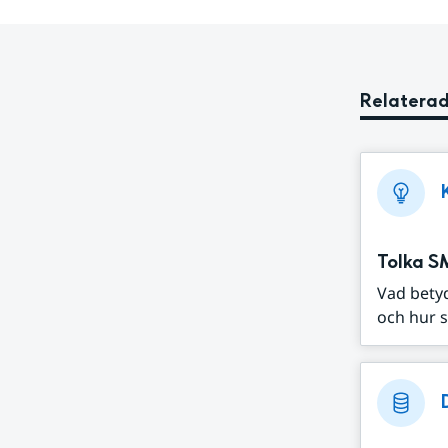
Relaterad
Tolka S
Vad bety
och hur s