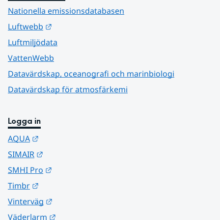
Nationella emissionsdatabasen
Länk till annan webbplats.
Luftwebb
Luftmiljödata
VattenWebb
Datavärdskap, oceanografi och marinbiologi
Datavärdskap för atmosfärkemi
Logga in
Länk till annan webbplats.
AQUA
Länk till annan webbplats.
SIMAIR
Länk till annan webbplats.
SMHI Pro
Länk till annan webbplats.
Timbr
Länk till annan webbplats.
Vinterväg
Länk till annan webbplats.
Väderlarm