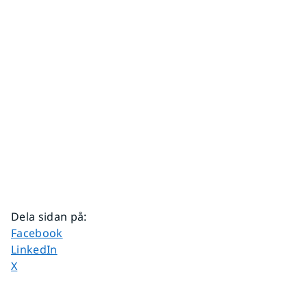
Dela sidan på
:
Dela sidan på
Facebook
Dela sidan på
LinkedIn
Dela sidan på
X