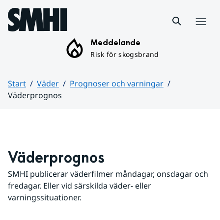
Hoppa till sidans innehåll
Meny
Meddelande
Risk för skogsbrand
Start
Väder
Prognoser och varningar
Väderprognos
Huvudinnehåll
Väderprognos
SMHI publicerar väderfilmer måndagar, onsdagar och 
fredagar. Eller vid särskilda väder- eller 
varningssituationer.