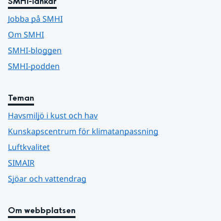
SMHI-länkar
Jobba på SMHI
Om SMHI
SMHI-bloggen
SMHI-podden
Teman
Havsmiljö i kust och hav
Kunskapscentrum för klimatanpassning
Luftkvalitet
SIMAIR
Sjöar och vattendrag
Om webbplatsen