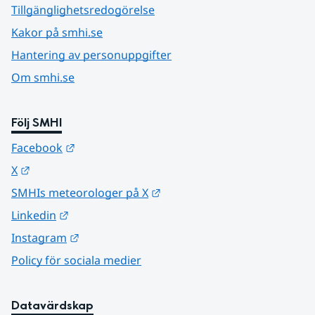
Tillgänglighetsredogörelse
Kakor på smhi.se
Hantering av personuppgifter
Om smhi.se
Följ SMHI
Länk till annan webbplats.
Facebook
Länk till annan webbplats.
X
Länk till annan webbplats.
SMHIs meteorologer på X
Länk till annan webbplats.
Linkedin
Länk till annan webbplats.
Instagram
Policy för sociala medier
Datavärdskap