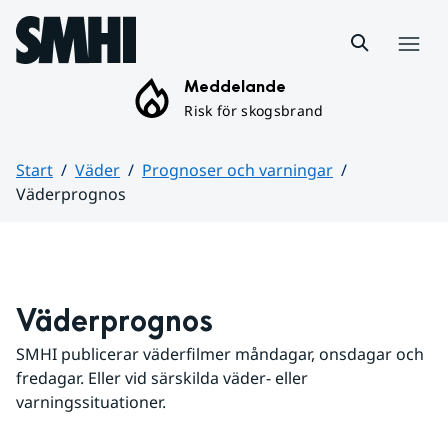
Hoppa till sidans innehåll
Meny
Meddelande
Risk för skogsbrand
Start
Väder
Prognoser och varningar
Väderprognos
Huvudinnehåll
Väderprognos
SMHI publicerar väderfilmer måndagar, onsdagar och 
fredagar. Eller vid särskilda väder- eller 
varningssituationer.