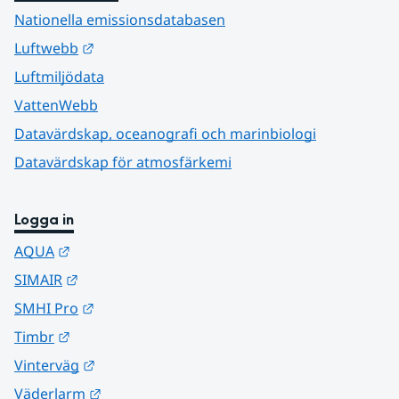
Nationella emissionsdatabasen
Länk till annan webbplats.
Luftwebb
Luftmiljödata
VattenWebb
Datavärdskap, oceanografi och marinbiologi
Datavärdskap för atmosfärkemi
Logga in
Länk till annan webbplats.
AQUA
Länk till annan webbplats.
SIMAIR
Länk till annan webbplats.
SMHI Pro
Länk till annan webbplats.
Timbr
Länk till annan webbplats.
Vinterväg
Länk till annan webbplats.
Väderlarm