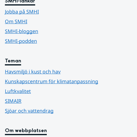
SMHI-länkar
Jobba på SMHI
Om SMHI
SMHI-bloggen
SMHI-podden
Teman
Havsmiljö i kust och hav
Kunskapscentrum för klimatanpassning
Luftkvalitet
SIMAIR
Sjöar och vattendrag
Om webbplatsen