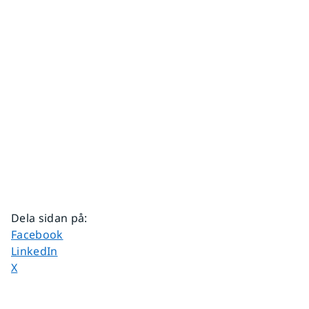
Dela sidan på
:
Dela sidan på
Facebook
Dela sidan på
LinkedIn
Dela sidan på
X