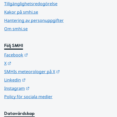
Tillgänglighetsredogörelse
Kakor på smhi.se
Hantering av personuppgifter
Om smhi.se
Följ SMHI
Länk till annan webbplats.
Facebook
Länk till annan webbplats.
X
Länk till annan webbplats.
SMHIs meteorologer på X
Länk till annan webbplats.
Linkedin
Länk till annan webbplats.
Instagram
Policy för sociala medier
Datavärdskap