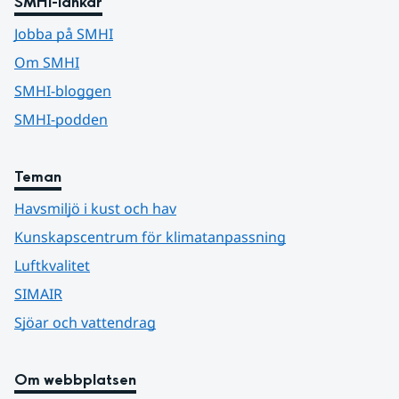
SMHI-länkar
Jobba på SMHI
Om SMHI
SMHI-bloggen
SMHI-podden
Teman
Havsmiljö i kust och hav
Kunskapscentrum för klimatanpassning
Luftkvalitet
SIMAIR
Sjöar och vattendrag
Om webbplatsen