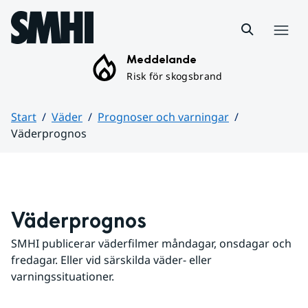
Hoppa till sidans innehåll
Meny
Meddelande
Risk för skogsbrand
Start
Väder
Prognoser och varningar
Väderprognos
Huvudinnehåll
Väderprognos
SMHI publicerar väderfilmer måndagar, onsdagar och 
fredagar. Eller vid särskilda väder- eller 
varningssituationer.