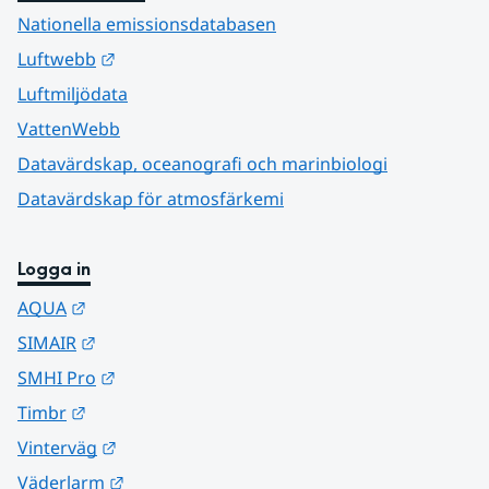
Nationella emissionsdatabasen
Länk till annan webbplats.
Luftwebb
Luftmiljödata
VattenWebb
Datavärdskap, oceanografi och marinbiologi
Datavärdskap för atmosfärkemi
Logga in
Länk till annan webbplats.
AQUA
Länk till annan webbplats.
SIMAIR
Länk till annan webbplats.
SMHI Pro
Länk till annan webbplats.
Timbr
Länk till annan webbplats.
Vinterväg
Länk till annan webbplats.
Väderlarm