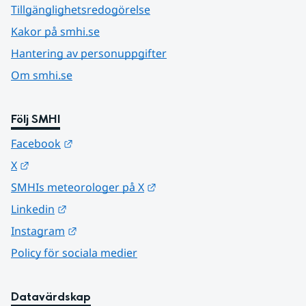
Tillgänglighetsredogörelse
Kakor på smhi.se
Hantering av personuppgifter
Om smhi.se
Följ SMHI
Länk till annan webbplats.
Facebook
Länk till annan webbplats.
X
Länk till annan webbplats.
SMHIs meteorologer på X
Länk till annan webbplats.
Linkedin
Länk till annan webbplats.
Instagram
Policy för sociala medier
Datavärdskap