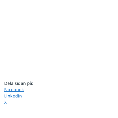
Dela sidan på
:
Dela sidan på
Facebook
Dela sidan på
LinkedIn
Dela sidan på
X