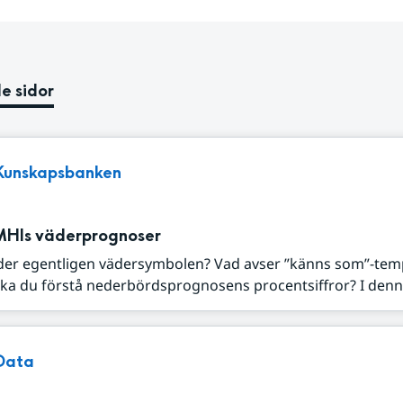
e sidor
Kunskapsbanken
MHIs väderprognoser
der egentligen vädersymbolen? Vad avser ”känns som”-tem
ka du förstå nederbördsprognosens procentsiffror? I denna
Data