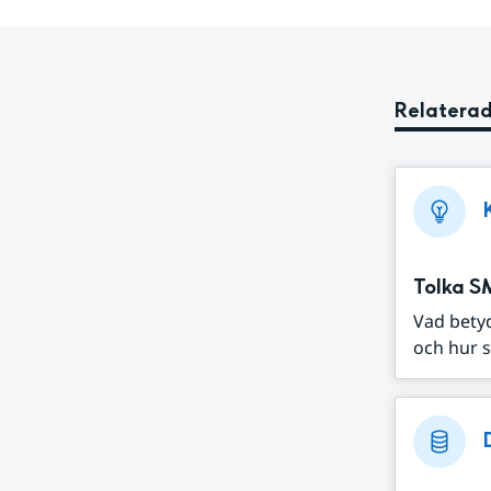
Relaterad
Tolka S
Vad bety
och hur s