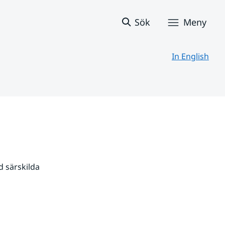
Sök
Meny
In English
 särskilda 