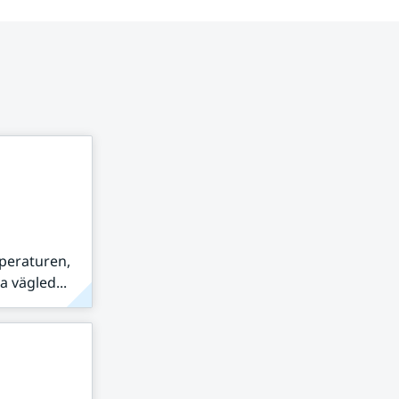
peraturen,
 vägled...