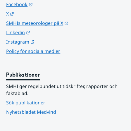
Länk till annan webbplats.
Facebook
Länk till annan webbplats.
X
Länk till annan webbplats.
SMHIs meteorologer på X
Länk till annan webbplats.
Linkedin
Länk till annan webbplats.
Instagram
Policy för sociala medier
Publikationer
SMHI ger regelbundet ut tidskrifter, rapporter och 
faktablad.
Sök publikationer
Nyhetsbladet Medvind