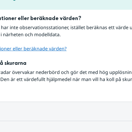
tioner eller beräknade värden?
r har inte observationsstationer, istället beräknas ett värde u
 i närheten och modelldata.
ioner eller beräknade värden?
på skurarna
radar övervakar nederbörd och gör det med hög upplösning 
Den är ett värdefullt hjälpmedel när man vill ha koll på sku