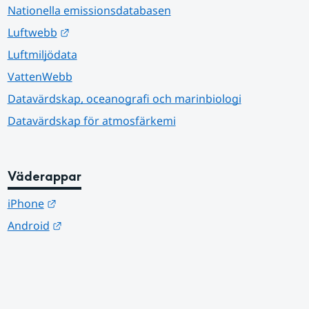
Nationella emissionsdatabasen
Länk till annan webbplats.
Luftwebb
Luftmiljödata
VattenWebb
Datavärdskap, oceanografi och marinbiologi
Datavärdskap för atmosfärkemi
Väderappar
Länk till annan webbplats.
iPhone
Länk till annan webbplats.
Android