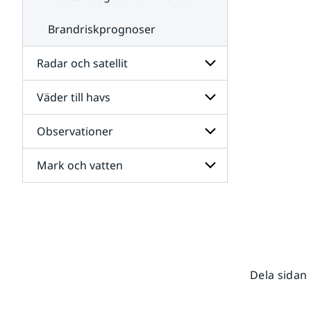
Brandriskprognoser
Radar och satellit
Väder till havs
Undersidor
för
Radar
Observationer
Undersidor
och
för
satellit
Väder
Mark och vatten
Undersidor
till
för
havs
Observationer
Undersidor
för
Mark
och
vatten
Dela sidan