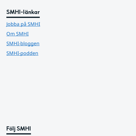
SMHI-länkar
Jobba på SMHI
Om SMHI
SMHI-bloggen
SMHI-podden
Följ SMHI