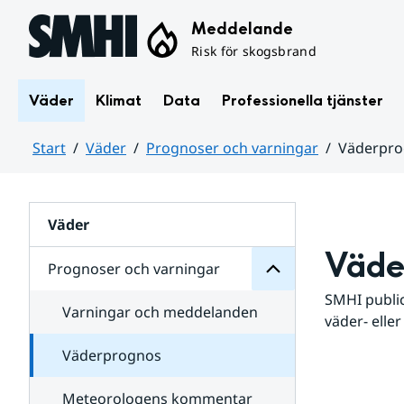
Hoppa till sidans innehåll
Meddelande
Risk för skogsbrand
Väder
Klimat
Data
Professionella tjänster
Start
Väder
Prognoser och varningar
Väderpr
varningar
och
Huvudinnehåll
Prognoser
för
Undersidor
Väder
Väde
Prognoser och varningar
SMHI public
Varningar och meddelanden
väder- eller
Väderprognos
Meteorologens kommentar