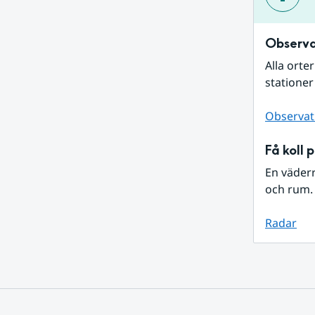
Observa
Alla orte
stationer
Observat
Få koll 
En väder
och rum. 
Radar