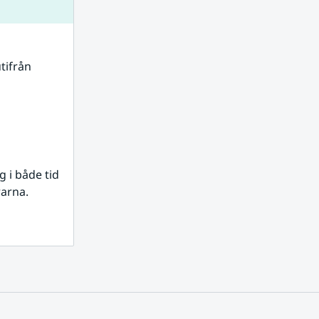
tifrån 
i både tid 
rarna.