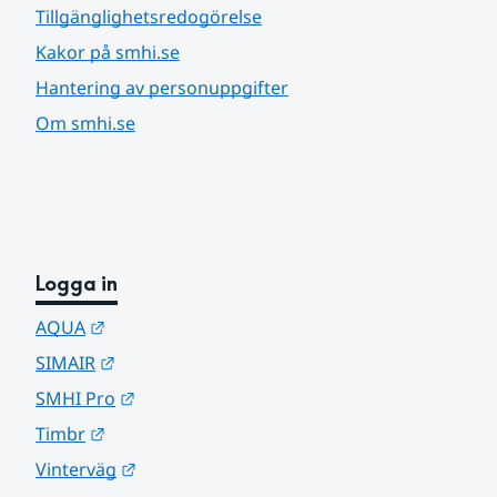
Tillgänglighetsredogörelse
Kakor på smhi.se
Hantering av personuppgifter
Om smhi.se
Logga in
Länk till annan webbplats.
AQUA
Länk till annan webbplats.
SIMAIR
Länk till annan webbplats.
SMHI Pro
Länk till annan webbplats.
Timbr
Länk till annan webbplats.
Vinterväg