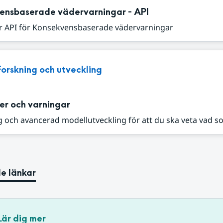
ensbaserade vädervarningar - API
r API för Konsekvensbaserade vädervarningar
Forskning och utveckling
er och varningar
 och avancerad modellutveckling för att du ska veta vad s
e länkar
Lär dig mer