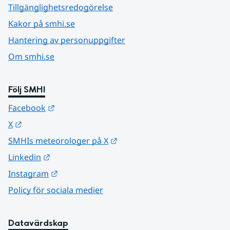
Tillgänglighetsredogörelse
Kakor på smhi.se
Hantering av personuppgifter
Om smhi.se
Följ SMHI
Länk till annan webbplats.
Facebook
Länk till annan webbplats.
X
Länk till annan webbplats.
SMHIs meteorologer på X
Länk till annan webbplats.
Linkedin
Länk till annan webbplats.
Instagram
Policy för sociala medier
Datavärdskap