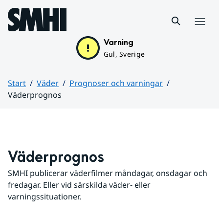
Hoppa till sidans innehåll
Meny
Varning
Gul, Sverige
Start
Väder
Prognoser och varningar
Väderprognos
Huvudinnehåll
Väderprognos
SMHI publicerar väderfilmer måndagar, onsdagar och 
fredagar. Eller vid särskilda väder- eller 
varningssituationer.