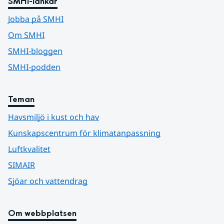
SMHI-länkar
Jobba på SMHI
Om SMHI
SMHI-bloggen
SMHI-podden
Teman
Havsmiljö i kust och hav
Kunskapscentrum för klimatanpassning
Luftkvalitet
SIMAIR
Sjöar och vattendrag
Om webbplatsen