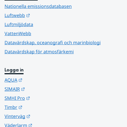
Nationella emissionsdatabasen
Länk till annan webbplats.
Luftwebb
Luftmiljödata
VattenWebb
Datavärdskap, oceanografi och marinbiologi
Datavärdskap för atmosfärkemi
Logga in
Länk till annan webbplats.
AQUA
Länk till annan webbplats.
SIMAIR
Länk till annan webbplats.
SMHI Pro
Länk till annan webbplats.
Timbr
Länk till annan webbplats.
Vinterväg
Länk till annan webbplats.
Väderlarm