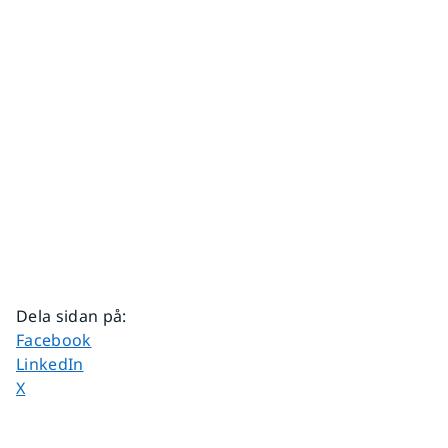
Dela sidan på
:
Dela sidan på
Facebook
Dela sidan på
LinkedIn
Dela sidan på
X