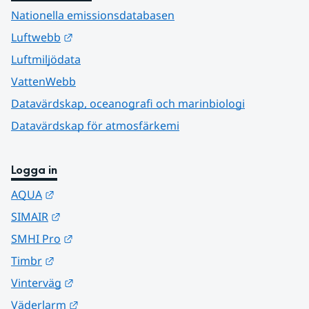
Nationella emissionsdatabasen
Länk till annan webbplats.
Luftwebb
Luftmiljödata
VattenWebb
Datavärdskap, oceanografi och marinbiologi
Datavärdskap för atmosfärkemi
Logga in
Länk till annan webbplats.
AQUA
Länk till annan webbplats.
SIMAIR
Länk till annan webbplats.
SMHI Pro
Länk till annan webbplats.
Timbr
Länk till annan webbplats.
Vinterväg
Länk till annan webbplats.
Väderlarm