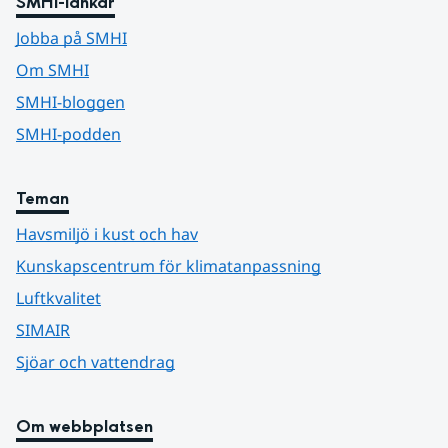
SMHI-länkar
Jobba på SMHI
Om SMHI
SMHI-bloggen
SMHI-podden
Teman
Havsmiljö i kust och hav
Kunskapscentrum för klimatanpassning
Luftkvalitet
SIMAIR
Sjöar och vattendrag
Om webbplatsen