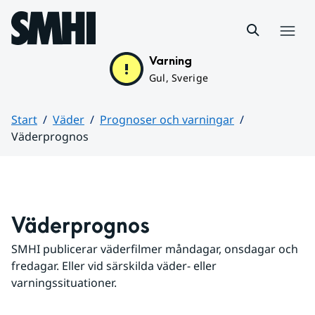
Hoppa till sidans innehåll
Meny
Varning
Gul, Sverige
Start
Väder
Prognoser och varningar
Väderprognos
Huvudinnehåll
Väderprognos
SMHI publicerar väderfilmer måndagar, onsdagar och 
fredagar. Eller vid särskilda väder- eller 
varningssituationer.