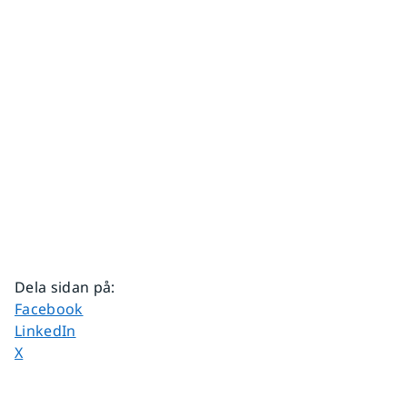
Dela sidan på
:
Dela sidan på
Facebook
Dela sidan på
LinkedIn
Dela sidan på
X