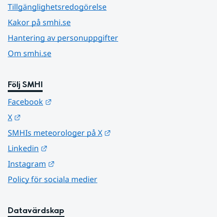
Tillgänglighetsredogörelse
Kakor på smhi.se
Hantering av personuppgifter
Om smhi.se
Följ SMHI
Länk till annan webbplats.
Facebook
Länk till annan webbplats.
X
Länk till annan webbplats.
SMHIs meteorologer på X
Länk till annan webbplats.
Linkedin
Länk till annan webbplats.
Instagram
Policy för sociala medier
Datavärdskap