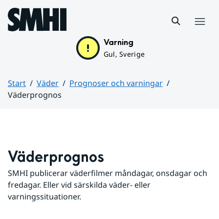
Hoppa till sidans innehåll
Meny
Varning
Gul, Sverige
Start
Väder
Prognoser och varningar
Väderprognos
Huvudinnehåll
Väderprognos
SMHI publicerar väderfilmer måndagar, onsdagar och 
fredagar. Eller vid särskilda väder- eller 
varningssituationer.