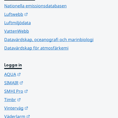
Nationella emissionsdatabasen
Länk till annan webbplats.
Luftwebb
Luftmiljödata
VattenWebb
Datavärdskap, oceanografi och marinbiologi
Datavärdskap för atmosfärkemi
Logga in
Länk till annan webbplats.
AQUA
Länk till annan webbplats.
SIMAIR
Länk till annan webbplats.
SMHI Pro
Länk till annan webbplats.
Timbr
Länk till annan webbplats.
Vinterväg
Länk till annan webbplats.
Väderlarm