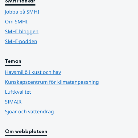
SMHI-länkar
Jobba på SMHI
Om SMHI
SMHI-bloggen
SMHI-podden
Teman
Havsmiljö i kust och hav
Kunskapscentrum för klimatanpassning
Luftkvalitet
SIMAIR
Sjöar och vattendrag
Om webbplatsen