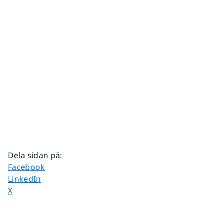
Dela sidan på
:
Dela sidan på
Facebook
Dela sidan på
LinkedIn
Dela sidan på
X