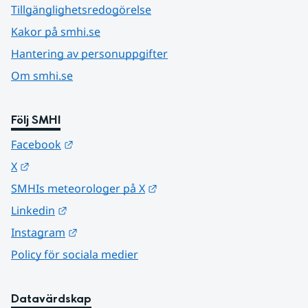
Tillgänglighetsredogörelse
Kakor på smhi.se
Hantering av personuppgifter
Om smhi.se
Följ SMHI
Länk till annan webbplats.
Facebook
Länk till annan webbplats.
X
Länk till annan webbplats.
SMHIs meteorologer på X
Länk till annan webbplats.
Linkedin
Länk till annan webbplats.
Instagram
Policy för sociala medier
Datavärdskap