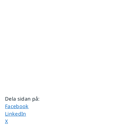
Dela sidan på
:
Dela sidan på
Facebook
Dela sidan på
LinkedIn
Dela sidan på
X