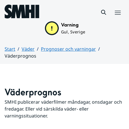
Hoppa till sidans innehåll
Meny
Varning
Gul, Sverige
Start
Väder
Prognoser och varningar
Väderprognos
Huvudinnehåll
Väderprognos
SMHI publicerar väderfilmer måndagar, onsdagar och 
fredagar. Eller vid särskilda väder- eller 
varningssituationer.