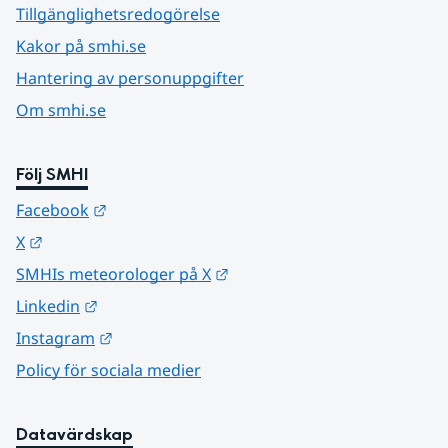
Tillgänglighetsredogörelse
Kakor på smhi.se
Hantering av personuppgifter
Om smhi.se
Följ SMHI
Länk till annan webbplats.
Facebook
Länk till annan webbplats.
X
Länk till annan webbplats.
SMHIs meteorologer på X
Länk till annan webbplats.
Linkedin
Länk till annan webbplats.
Instagram
Policy för sociala medier
Datavärdskap