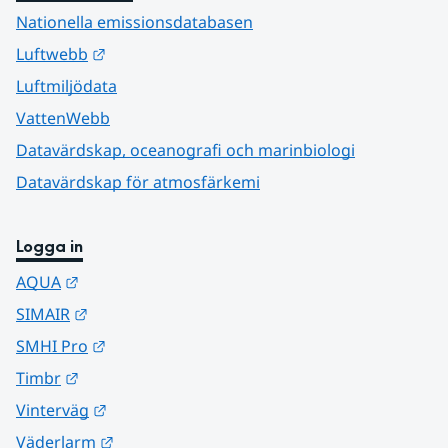
Nationella emissionsdatabasen
Länk till annan webbplats.
Luftwebb
Luftmiljödata
VattenWebb
Datavärdskap, oceanografi och marinbiologi
Datavärdskap för atmosfärkemi
Logga in
Länk till annan webbplats.
AQUA
Länk till annan webbplats.
SIMAIR
Länk till annan webbplats.
SMHI Pro
Länk till annan webbplats.
Timbr
Länk till annan webbplats.
Vinterväg
Länk till annan webbplats.
Väderlarm