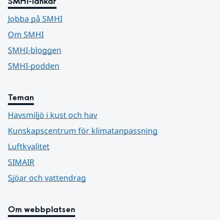
SMHI-länkar
Jobba på SMHI
Om SMHI
SMHI-bloggen
SMHI-podden
Teman
Havsmiljö i kust och hav
Kunskapscentrum för klimatanpassning
Luftkvalitet
SIMAIR
Sjöar och vattendrag
Om webbplatsen