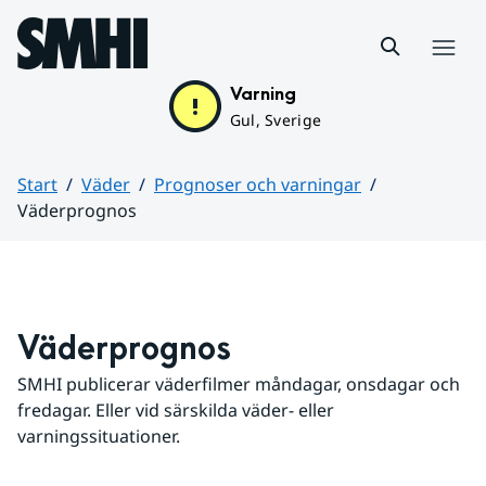
Hoppa till sidans innehåll
Meny
Varning
Gul, Sverige
Start
Väder
Prognoser och varningar
Väderprognos
Huvudinnehåll
Väderprognos
SMHI publicerar väderfilmer måndagar, onsdagar och 
fredagar. Eller vid särskilda väder- eller 
varningssituationer.