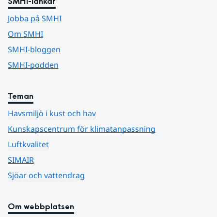
SMHI-länkar
Jobba på SMHI
Om SMHI
SMHI-bloggen
SMHI-podden
Teman
Havsmiljö i kust och hav
Kunskapscentrum för klimatanpassning
Luftkvalitet
SIMAIR
Sjöar och vattendrag
Om webbplatsen