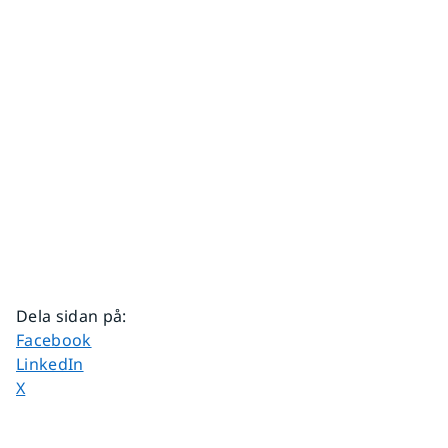
Dela sidan på
:
Dela sidan på
Facebook
Dela sidan på
LinkedIn
Dela sidan på
X