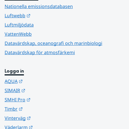
Nationella emissionsdatabasen
Länk till annan webbplats.
Luftwebb
Luftmiljödata
VattenWebb
Datavärdskap, oceanografi och marinbiologi
Datavärdskap för atmosfärkemi
Logga in
Länk till annan webbplats.
AQUA
Länk till annan webbplats.
SIMAIR
Länk till annan webbplats.
SMHI Pro
Länk till annan webbplats.
Timbr
Länk till annan webbplats.
Vinterväg
Länk till annan webbplats.
Väderlarm