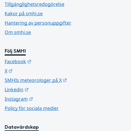
Tillgänglighetsredogörelse
Kakor på smhi.se
Hantering av personuppgifter
Om smhi.se
Följ SMHI
Länk till annan webbplats.
Facebook
Länk till annan webbplats.
X
Länk till annan webbplats.
SMHIs meteorologer på X
Länk till annan webbplats.
Linkedin
Länk till annan webbplats.
Instagram
Policy för sociala medier
Datavärdskap