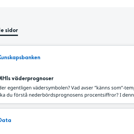
e sidor
Kunskapsbanken
MHIs väderprognoser
der egentligen vädersymbolen? Vad avser ”känns som”-tem
ka du förstå nederbördsprognosens procentsiffror? I denna
Data