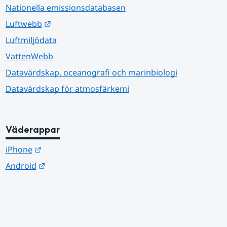
Nationella emissionsdatabasen
Länk till annan webbplats.
Luftwebb
Luftmiljödata
VattenWebb
Datavärdskap, oceanografi och marinbiologi
Datavärdskap för atmosfärkemi
Väderappar
Länk till annan webbplats.
iPhone
Länk till annan webbplats.
Android