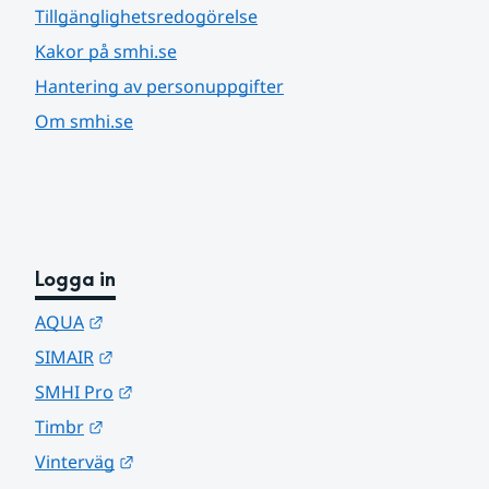
Tillgänglighetsredogörelse
Kakor på smhi.se
Hantering av personuppgifter
Om smhi.se
Logga in
Länk till annan webbplats.
AQUA
Länk till annan webbplats.
SIMAIR
Länk till annan webbplats.
SMHI Pro
Länk till annan webbplats.
Timbr
Länk till annan webbplats.
Vinterväg