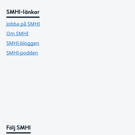
SMHI-länkar
Jobba på SMHI
Om SMHI
SMHI-bloggen
SMHI-podden
Följ SMHI