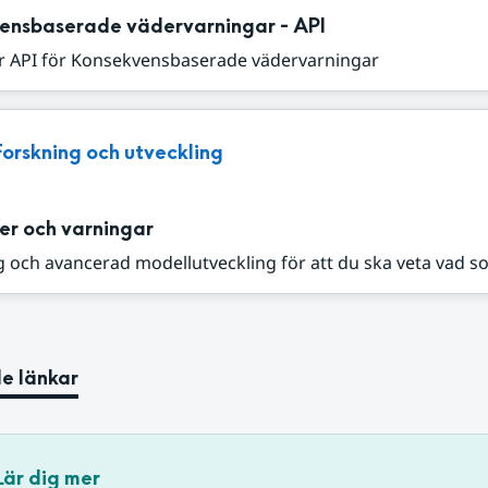
ensbaserade vädervarningar - API
r API för Konsekvensbaserade vädervarningar
Forskning och utveckling
er och varningar
 och avancerad modellutveckling för att du ska veta vad s
e länkar
Lär dig mer