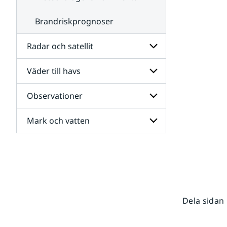
Brandriskprognoser
Radar och satellit
Väder till havs
Undersidor
för
Radar
Observationer
Undersidor
och
för
satellit
Väder
Mark och vatten
Undersidor
till
för
havs
Observationer
Undersidor
för
Mark
och
vatten
Dela sidan