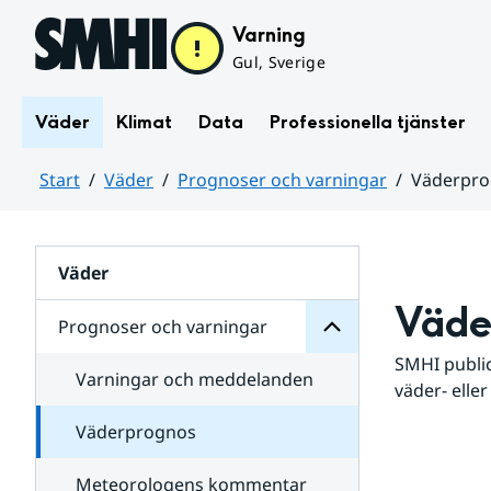
Hoppa till sidans innehåll
Varning
Gul, Sverige
Väder
Klimat
Data
Professionella tjänster
Start
Väder
Prognoser och varningar
Väderpr
varningar
och
Huvudinnehåll
Prognoser
för
Undersidor
Väder
Väde
Prognoser och varningar
SMHI public
Varningar och meddelanden
väder- eller
Väderprognos
Meteorologens kommentar