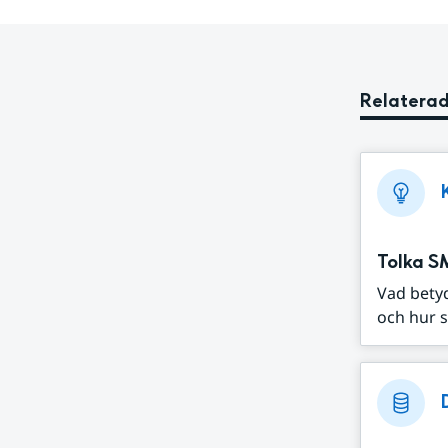
Relaterad
Tolka S
Vad bety
och hur s