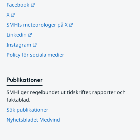
Länk till annan webbplats.
Facebook
Länk till annan webbplats.
X
Länk till annan webbplats.
SMHIs meteorologer på X
Länk till annan webbplats.
Linkedin
Länk till annan webbplats.
Instagram
Policy för sociala medier
Publikationer
SMHI ger regelbundet ut tidskrifter, rapporter och 
faktablad.
Sök publikationer
Nyhetsbladet Medvind