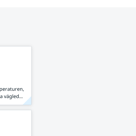
peraturen,
 vägled...