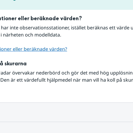
tioner eller beräknade värden?
r har inte observationsstationer, istället beräknas ett värde u
 i närheten och modelldata.
ioner eller beräknade värden?
på skurarna
radar övervakar nederbörd och gör det med hög upplösning 
Den är ett värdefullt hjälpmedel när man vill ha koll på sku