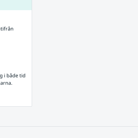
tifrån 
i både tid 
rarna.