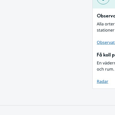
Observa
Alla orte
stationer
Observat
Få koll 
En väder
och rum. 
Radar