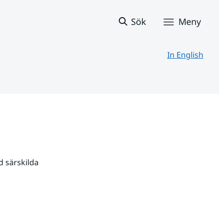
Sök
Meny
In English
 särskilda 