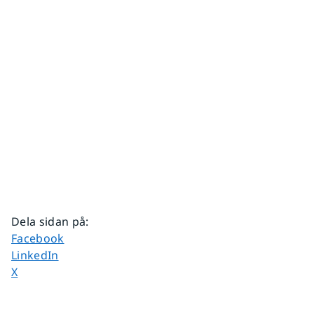
Dela sidan på
:
Dela sidan på
Facebook
Dela sidan på
LinkedIn
Dela sidan på
X