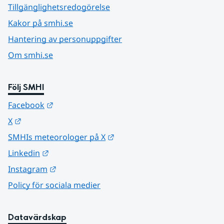
Tillgänglighetsredogörelse
Kakor på smhi.se
Hantering av personuppgifter
Om smhi.se
Följ SMHI
Länk till annan webbplats.
Facebook
Länk till annan webbplats.
X
Länk till annan webbplats.
SMHIs meteorologer på X
Länk till annan webbplats.
Linkedin
Länk till annan webbplats.
Instagram
Policy för sociala medier
Datavärdskap