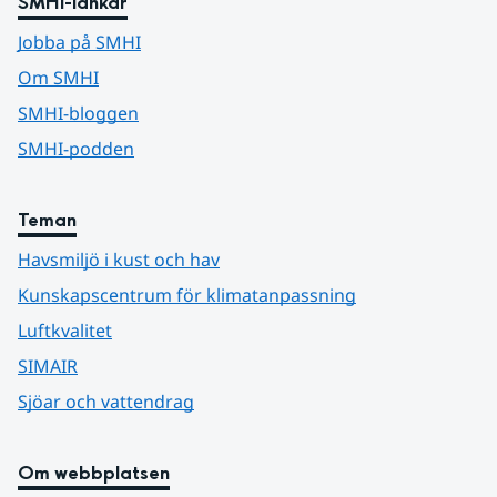
SMHI-länkar
Jobba på SMHI
Om SMHI
SMHI-bloggen
SMHI-podden
Teman
Havsmiljö i kust och hav
Kunskapscentrum för klimatanpassning
Luftkvalitet
SIMAIR
Sjöar och vattendrag
Om webbplatsen