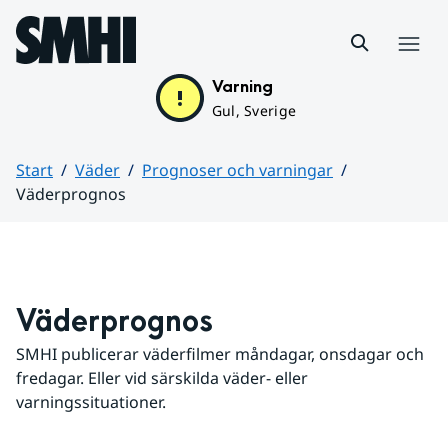
Hoppa till sidans innehåll
Meny
Varning
Gul, Sverige
Start
Väder
Prognoser och varningar
Väderprognos
Huvudinnehåll
Väderprognos
SMHI publicerar väderfilmer måndagar, onsdagar och 
fredagar. Eller vid särskilda väder- eller 
varningssituationer.