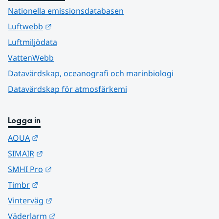
Nationella emissionsdatabasen
Länk till annan webbplats.
Luftwebb
Luftmiljödata
VattenWebb
Datavärdskap, oceanografi och marinbiologi
Datavärdskap för atmosfärkemi
Logga in
Länk till annan webbplats.
AQUA
Länk till annan webbplats.
SIMAIR
Länk till annan webbplats.
SMHI Pro
Länk till annan webbplats.
Timbr
Länk till annan webbplats.
Vinterväg
Länk till annan webbplats.
Väderlarm