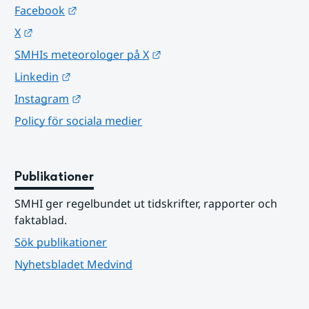
Länk till annan webbplats.
Facebook
Länk till annan webbplats.
X
Länk till annan webbplats.
SMHIs meteorologer på X
Länk till annan webbplats.
Linkedin
Länk till annan webbplats.
Instagram
Policy för sociala medier
Publikationer
SMHI ger regelbundet ut tidskrifter, rapporter och 
faktablad.
Sök publikationer
Nyhetsbladet Medvind