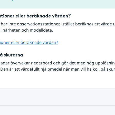
tioner eller beräknade värden?
r har inte observationsstationer, istället beräknas ett värde u
 i närheten och modelldata.
ioner eller beräknade värden?
på skurarna
radar övervakar nederbörd och gör det med hög upplösning 
Den är ett värdefullt hjälpmedel när man vill ha koll på sku