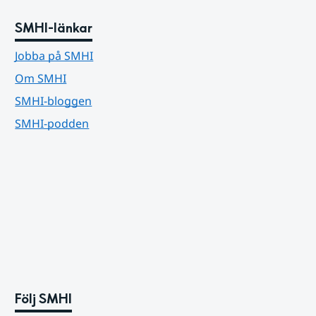
SMHI-länkar
Jobba på SMHI
Om SMHI
SMHI-bloggen
SMHI-podden
Följ SMHI