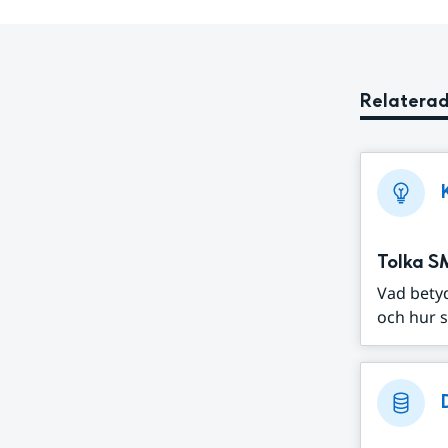
Relaterad
Tolka S
Vad bety
och hur s