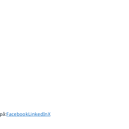
Dela sidan på
Dela sidan på
Dela sidan på
 på
:
Facebook
LinkedIn
X