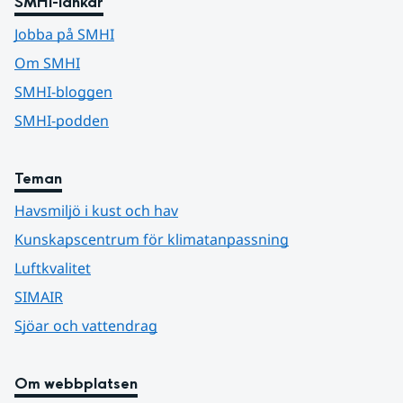
SMHI-länkar
Jobba på SMHI
Om SMHI
SMHI-bloggen
SMHI-podden
Teman
Havsmiljö i kust och hav
Kunskapscentrum för klimatanpassning
Luftkvalitet
SIMAIR
Sjöar och vattendrag
Om webbplatsen