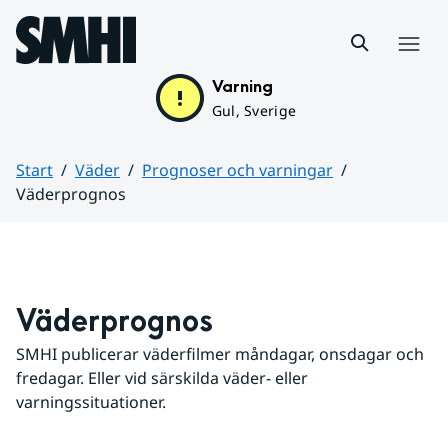
Hoppa till sidans innehåll
Meny
Varning
Gul, Sverige
Start
Väder
Prognoser och varningar
Väderprognos
Huvudinnehåll
Väderprognos
SMHI publicerar väderfilmer måndagar, onsdagar och 
fredagar. Eller vid särskilda väder- eller 
varningssituationer.