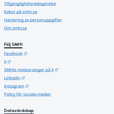
Tillgänglighetsredogörelse
Kakor på smhi.se
Hantering av personuppgifter
Om smhi.se
Följ SMHI
Länk till annan webbplats.
Facebook
Länk till annan webbplats.
X
Länk till annan webbplats.
SMHIs meteorologer på X
Länk till annan webbplats.
Linkedin
Länk till annan webbplats.
Instagram
Policy för sociala medier
Datavärdskap