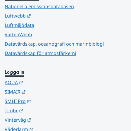
Nationella emissionsdatabasen
Länk till annan webbplats.
Luftwebb
Luftmiljödata
VattenWebb
Datavärdskap, oceanografi och marinbiologi
Datavärdskap för atmosfärkemi
Logga in
Länk till annan webbplats.
AQUA
Länk till annan webbplats.
SIMAIR
Länk till annan webbplats.
SMHI Pro
Länk till annan webbplats.
Timbr
Länk till annan webbplats.
Vinterväg
Länk till annan webbplats.
Väderlarm