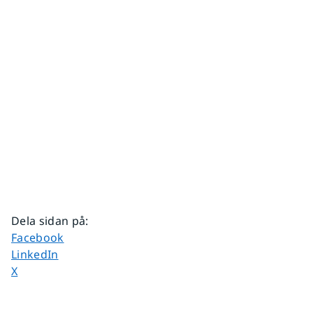
Dela sidan på
:
Dela sidan på
Facebook
Dela sidan på
LinkedIn
Dela sidan på
X