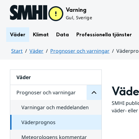
Hoppa till sidans innehåll
Varning
Gul, Sverige
Väder
Klimat
Data
Professionella tjänster
Start
Väder
Prognoser och varningar
Väderpr
varningar
och
Huvudinnehåll
Prognoser
för
Undersidor
Väder
Väde
Prognoser och varningar
SMHI public
Varningar och meddelanden
väder- eller
Väderprognos
Meteorologens kommentar