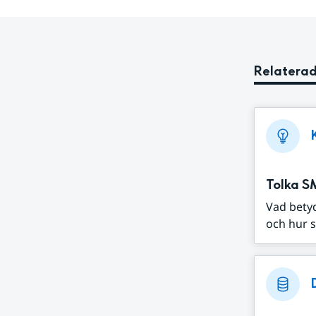
Relaterad
Tolka S
Vad bety
och hur s