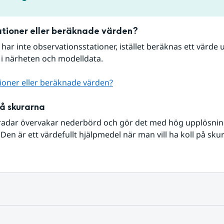
tioner eller beräknade värden?
r har inte observationsstationer, istället beräknas ett värde u
 i närheten och modelldata.
ioner eller beräknade värden?
på skurarna
radar övervakar nederbörd och gör det med hög upplösning 
Den är ett värdefullt hjälpmedel när man vill ha koll på sku