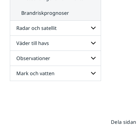
Brandriskprognoser
Radar och satellit
Väder till havs
Undersidor
för
Radar
Observationer
Undersidor
och
för
satellit
Väder
Mark och vatten
Undersidor
till
för
havs
Observationer
Undersidor
för
Mark
och
vatten
Dela sidan