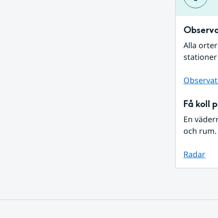
Observa
Alla orte
stationer
Observat
Få koll 
En väder
och rum. 
Radar