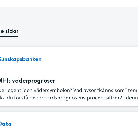
e sidor
Kunskapsbanken
MHIs väderprognoser
der egentligen vädersymbolen? Vad avser ”känns som”-tem
ka du förstå nederbördsprognosens procentsiffror? I denna
Data