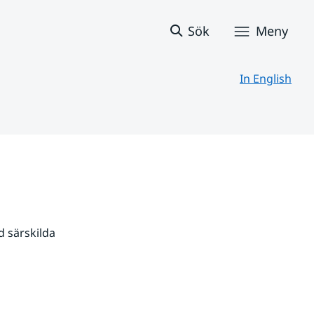
Sök
Meny
In English
 särskilda 