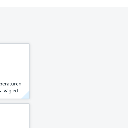
peraturen,
 vägled...