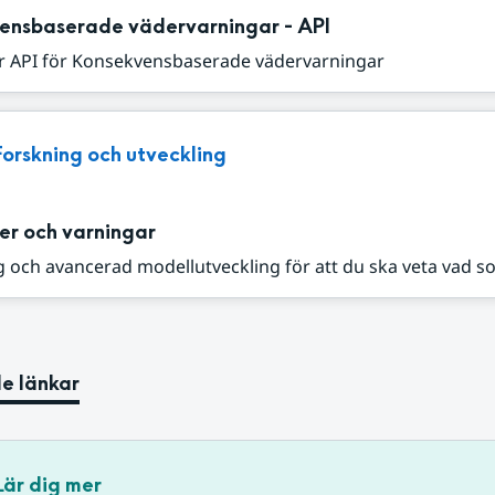
ensbaserade vädervarningar - API
r API för Konsekvensbaserade vädervarningar
Forskning och utveckling
er och varningar
 och avancerad modellutveckling för att du ska veta vad s
e länkar
Lär dig mer