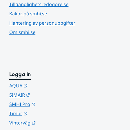
Tillgänglighetsredogörelse
Kakor på smhi.se
Hantering av personuppgifter
Om smhi.se
Logga in
Länk till annan webbplats.
AQUA
Länk till annan webbplats.
SIMAIR
Länk till annan webbplats.
SMHI Pro
Länk till annan webbplats.
Timbr
Länk till annan webbplats.
Vinterväg