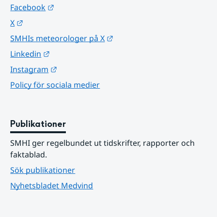
Länk till annan webbplats.
Facebook
Länk till annan webbplats.
X
Länk till annan webbplats.
SMHIs meteorologer på X
Länk till annan webbplats.
Linkedin
Länk till annan webbplats.
Instagram
Policy för sociala medier
Publikationer
SMHI ger regelbundet ut tidskrifter, rapporter och 
faktablad.
Sök publikationer
Nyhetsbladet Medvind