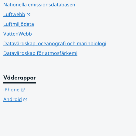
Nationella emissionsdatabasen
Länk till annan webbplats.
Luftwebb
Luftmiljödata
VattenWebb
Datavärdskap, oceanografi och marinbiologi
Datavärdskap för atmosfärkemi
Väderappar
Länk till annan webbplats.
iPhone
Länk till annan webbplats.
Android