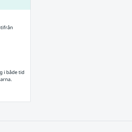
tifrån 
i både tid 
rarna.