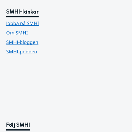
SMHI-länkar
Jobba på SMHI
Om SMHI
SMHI-bloggen
SMHI-podden
Följ SMHI