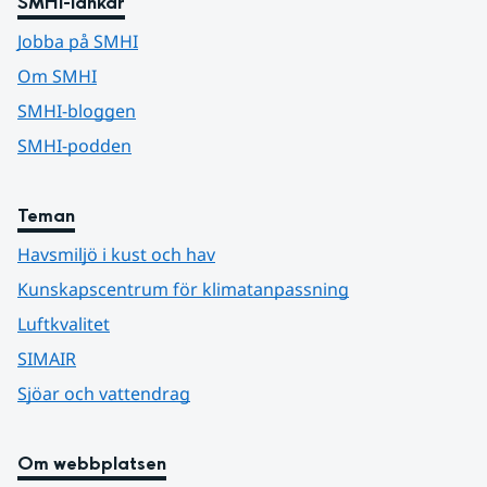
SMHI-länkar
Jobba på SMHI
Om SMHI
SMHI-bloggen
SMHI-podden
Teman
Havsmiljö i kust och hav
Kunskapscentrum för klimatanpassning
Luftkvalitet
SIMAIR
Sjöar och vattendrag
Om webbplatsen