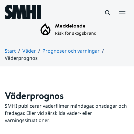
Hoppa till sidans innehåll
Meny
Meddelande
Risk för skogsbrand
Start
Väder
Prognoser och varningar
Väderprognos
Huvudinnehåll
Väderprognos
SMHI publicerar väderfilmer måndagar, onsdagar och 
fredagar. Eller vid särskilda väder- eller 
varningssituationer.