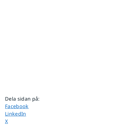
Dela sidan på
:
Dela sidan på
Facebook
Dela sidan på
LinkedIn
Dela sidan på
X