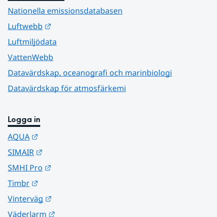
Nationella emissionsdatabasen
Länk till annan webbplats.
Luftwebb
Luftmiljödata
VattenWebb
Datavärdskap, oceanografi och marinbiologi
Datavärdskap för atmosfärkemi
Logga in
Länk till annan webbplats.
AQUA
Länk till annan webbplats.
SIMAIR
Länk till annan webbplats.
SMHI Pro
Länk till annan webbplats.
Timbr
Länk till annan webbplats.
Vinterväg
Länk till annan webbplats.
Väderlarm