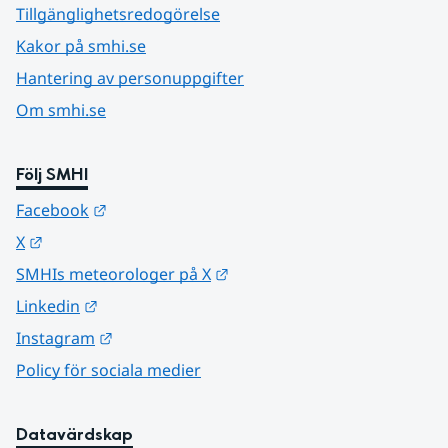
Tillgänglighetsredogörelse
Kakor på smhi.se
Hantering av personuppgifter
Om smhi.se
Följ SMHI
Länk till annan webbplats.
Facebook
Länk till annan webbplats.
X
Länk till annan webbplats.
SMHIs meteorologer på X
Länk till annan webbplats.
Linkedin
Länk till annan webbplats.
Instagram
Policy för sociala medier
Datavärdskap