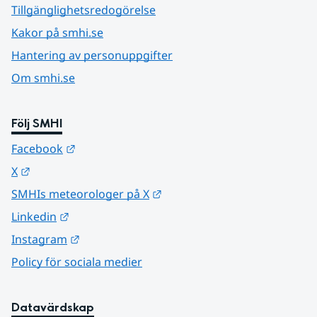
Tillgänglighetsredogörelse
Kakor på smhi.se
Hantering av personuppgifter
Om smhi.se
Följ SMHI
Länk till annan webbplats.
Facebook
Länk till annan webbplats.
X
Länk till annan webbplats.
SMHIs meteorologer på X
Länk till annan webbplats.
Linkedin
Länk till annan webbplats.
Instagram
Policy för sociala medier
Datavärdskap