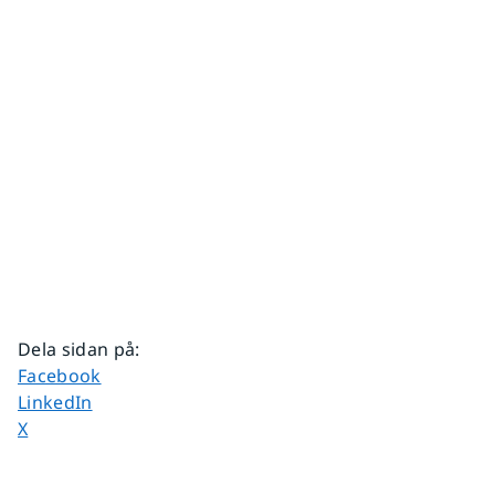
Dela sidan på
:
Dela sidan på
Facebook
Dela sidan på
LinkedIn
Dela sidan på
X