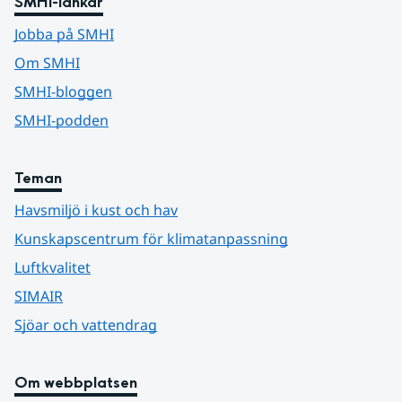
SMHI-länkar
Jobba på SMHI
Om SMHI
SMHI-bloggen
SMHI-podden
Teman
Havsmiljö i kust och hav
Kunskapscentrum för klimatanpassning
Luftkvalitet
SIMAIR
Sjöar och vattendrag
Om webbplatsen