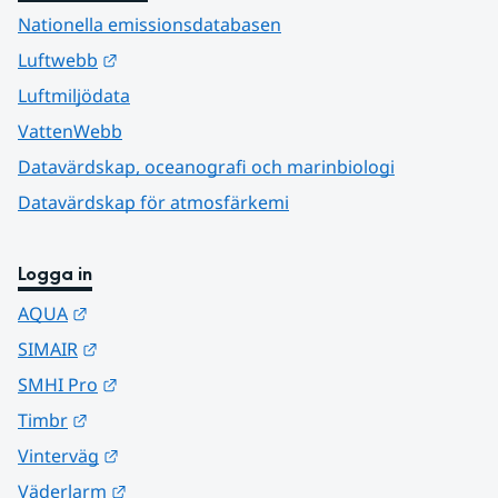
Nationella emissionsdatabasen
Länk till annan webbplats.
Luftwebb
Luftmiljödata
VattenWebb
Datavärdskap, oceanografi och marinbiologi
Datavärdskap för atmosfärkemi
Logga in
Länk till annan webbplats.
AQUA
Länk till annan webbplats.
SIMAIR
Länk till annan webbplats.
SMHI Pro
Länk till annan webbplats.
Timbr
Länk till annan webbplats.
Vinterväg
Länk till annan webbplats.
Väderlarm