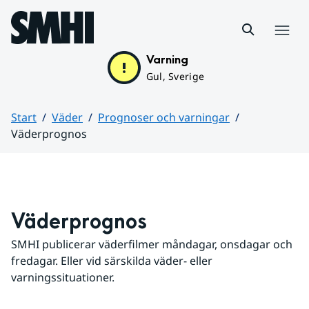
Hoppa till sidans innehåll
Meny
Varning
Gul, Sverige
Start
Väder
Prognoser och varningar
Väderprognos
Huvudinnehåll
Väderprognos
SMHI publicerar väderfilmer måndagar, onsdagar och 
fredagar. Eller vid särskilda väder- eller 
varningssituationer.