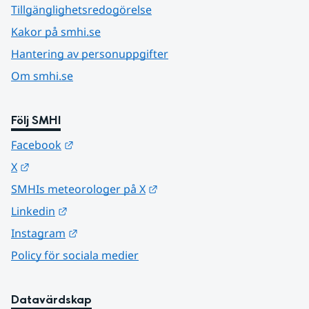
Tillgänglighetsredogörelse
Kakor på smhi.se
Hantering av personuppgifter
Om smhi.se
Följ SMHI
Länk till annan webbplats.
Facebook
Länk till annan webbplats.
X
Länk till annan webbplats.
SMHIs meteorologer på X
Länk till annan webbplats.
Linkedin
Länk till annan webbplats.
Instagram
Policy för sociala medier
Datavärdskap