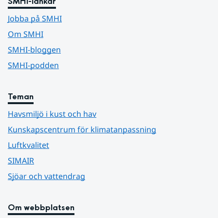
SMHI-länkar
Jobba på SMHI
Om SMHI
SMHI-bloggen
SMHI-podden
Teman
Havsmiljö i kust och hav
Kunskapscentrum för klimatanpassning
Luftkvalitet
SIMAIR
Sjöar och vattendrag
Om webbplatsen