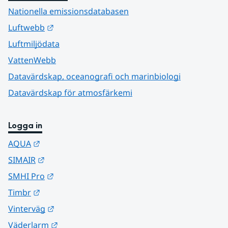
Nationella emissionsdatabasen
Länk till annan webbplats.
Luftwebb
Luftmiljödata
VattenWebb
Datavärdskap, oceanografi och marinbiologi
Datavärdskap för atmosfärkemi
Logga in
Länk till annan webbplats.
AQUA
Länk till annan webbplats.
SIMAIR
Länk till annan webbplats.
SMHI Pro
Länk till annan webbplats.
Timbr
Länk till annan webbplats.
Vinterväg
Länk till annan webbplats.
Väderlarm