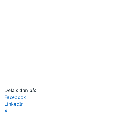
Dela sidan på
:
Dela sidan på
Facebook
Dela sidan på
LinkedIn
Dela sidan på
X