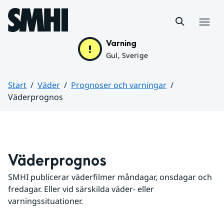
Hoppa till sidans innehåll
Meny
Varning
Gul, Sverige
Start
Väder
Prognoser och varningar
Väderprognos
Huvudinnehåll
Väderprognos
SMHI publicerar väderfilmer måndagar, onsdagar och 
fredagar. Eller vid särskilda väder- eller 
varningssituationer.